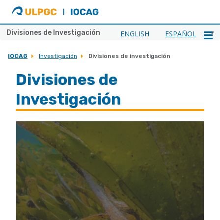
ULPGC
Ir
al
inicio
Divisiones de Investigación
ENGLISH
ESPAÑOL
de
IOCAG
IOCAG
Investigación
Divisiones de investigación
Divisiones de
Investigación