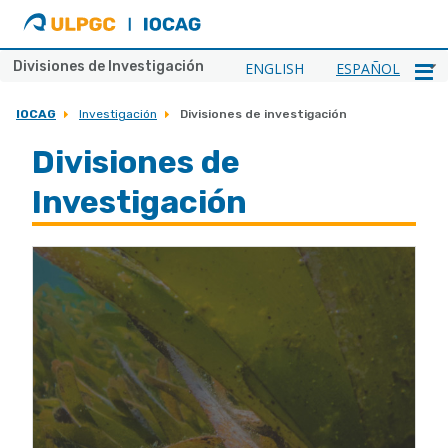
ULPGC
Ir
al
inicio
Divisiones de Investigación
ENGLISH
ESPAÑOL
de
IOCAG
IOCAG
Investigación
Divisiones de investigación
Divisiones de
Investigación