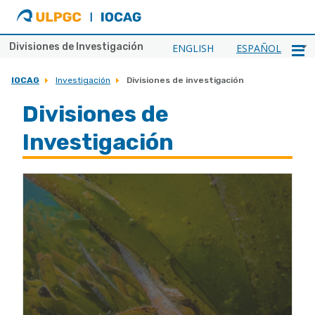
ULPGC
Ir
al
inicio
Divisiones de Investigación
ENGLISH
ESPAÑOL
de
IOCAG
IOCAG
Investigación
Divisiones de investigación
Divisiones de
Investigación