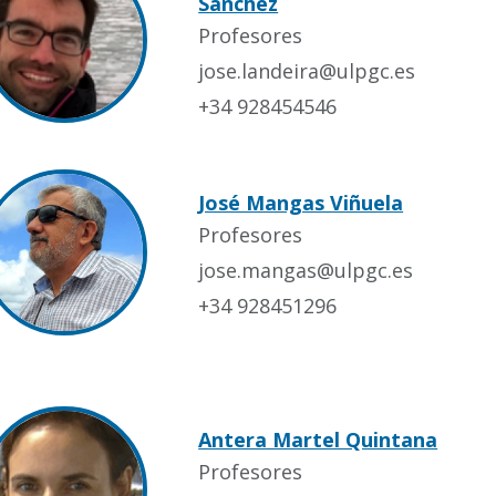
Sánchez
Profesores
jose.landeira@ulpgc.es
+34 928454546
José Mangas Viñuela
Profesores
jose.mangas@ulpgc.es
+34 928451296
Antera Martel Quintana
Profesores