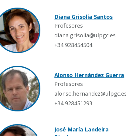
Diana Grisolía Santos
Profesores
diana.grisolia@ulpgc.es
+34 928454504
Alonso Hernández Guerra
Profesores
alonso.hernandez@ulpgc.es
+34 928451293
José María Landeira