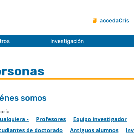
accedaCris
tros
Investigación
ersonas
énes somos
oría
Cualquiera -
Profesores
Equipo investigador
tudiantes de doctorado
Antiguos alumnos
In