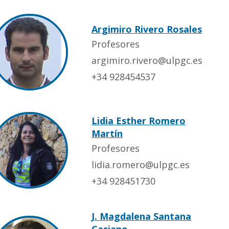
Argimiro Rivero Rosales
Profesores
argimiro.rivero@ulpgc.es
+34 928454537
Lidia Esther Romero
Martín
Profesores
lidia.romero@ulpgc.es
+34 928451730
J. Magdalena Santana