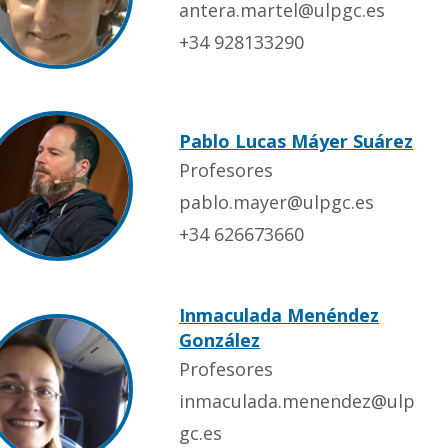
antera.martel@ulpgc.es
+34 928133290
Pablo Lucas Máyer Suárez
Profesores
pablo.mayer@ulpgc.es
+34 626673660
Inmaculada Menéndez
González
Profesores
inmaculada.menendez@ulp
gc.es