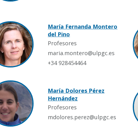
María Fernanda Montero
del Pino
Profesores
maria.montero@ulpgc.es
+34 928454464
María Dolores Pérez
Hernández
Profesores
mdolores.perez@ulpgc.es