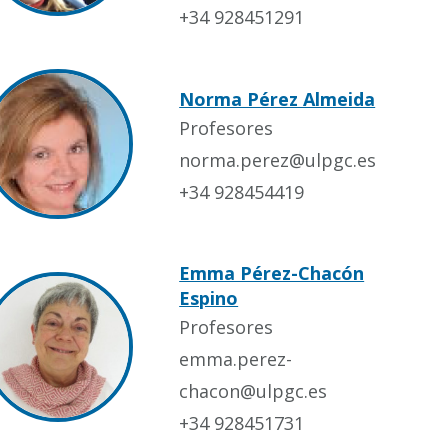
+34 928451291
Norma Pérez Almeida
Profesores
norma.perez@ulpgc.es
+34 928454419
Emma Pérez-Chacón
Espino
Profesores
emma.perez-
chacon@ulpgc.es
+34 928451731