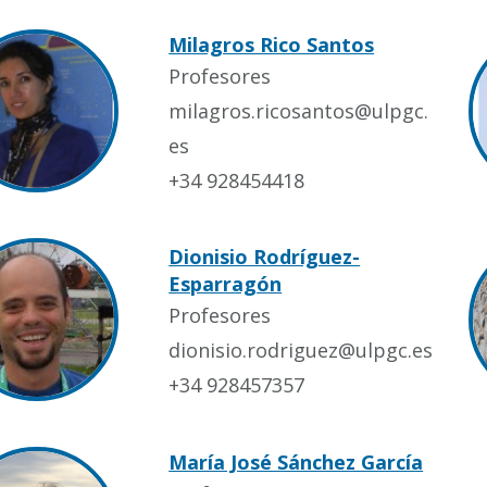
Milagros Rico Santos
Profesores
milagros.ricosantos@ulpgc.
es
+34 928454418
Dionisio Rodríguez-
Esparragón
Profesores
dionisio.rodriguez@ulpgc.es
+34 928457357
María José Sánchez García