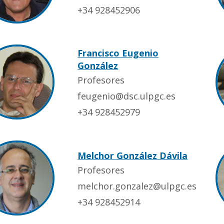
+34 928452906
Francisco Eugenio
González
Profesores
feugenio@dsc.ulpgc.es
+34 928452979
Melchor González Dávila
Profesores
melchor.gonzalez@ulpgc.es
+34 928452914