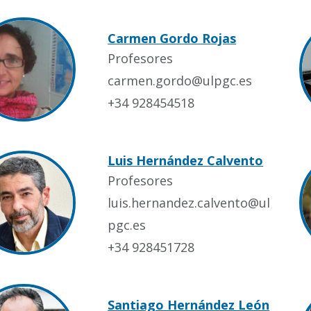
Carmen Gordo Rojas
Profesores
carmen.gordo@ulpgc.es
+34 928454518
Luis Hernández Calvento
Profesores
luis.hernandez.calvento@ul
pgc.es
+34 928451728
Santiago Hernández León