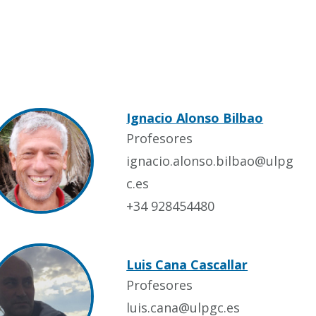
Ignacio Alonso Bilbao
Profesores
ignacio.alonso.bilbao@ulpg
c.es
+34 928454480
Luis Cana Cascallar
Profesores
luis.cana@ulpgc.es