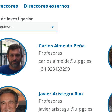
rectores
Directores externos
 de investigación
Carlos Almeida Peña
Profesores
carlos.almeida@ulpgc.es
+34 928133290
Javier Arístegui Ruiz
Profesores
javier.aristegui@ulpgc.es