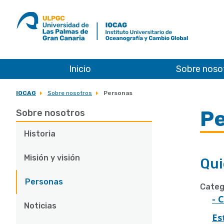
ULPGC
Ir
al
inicio
de
IOCAG
Inicio
Sobre noso
IOCAG
Sobre nosotros
Personas
P
Sobre nosotros
Historia
Misión y visión
Qui
Personas
Categ
- 
Noticias
Es