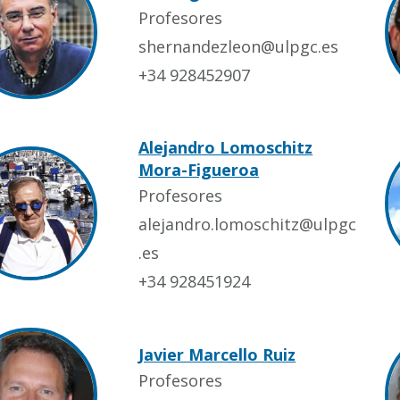
Profesores
shernandezleon@ulpgc.es
+34 928452907
Alejandro Lomoschitz
Mora-Figueroa
Profesores
alejandro.lomoschitz@ulpgc
.es
+34 928451924
Javier Marcello Ruiz
Profesores