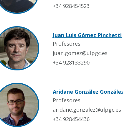
+34 928454523
Juan Luis Gómez Pinchetti
Profesores
juan.gomez@ulpgc.es
+34 928133290
Aridane González González
Profesores
aridane.gonzalez@ulpgc.es
+34 928454436