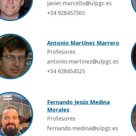
javier.marcello@ulpgc.es
+34 928457365
Antonio Martínez Marrero
Profesores
antonio.martinez@ulpgc.es
+34 928454525
Fernando Jesús Medina
Morales
Profesores
fernando.medina@ulpgc.es