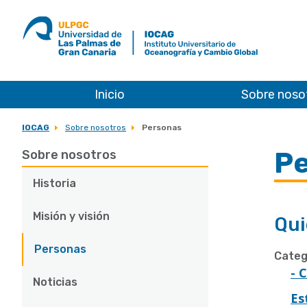
ULPGC
Ir
al
inicio
de
IOCAG
Inicio
Sobre noso
IOCAG
Sobre nosotros
Personas
P
Sobre nosotros
Historia
Misión y visión
Qui
Personas
Categ
- 
Noticias
Es