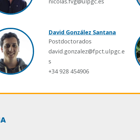
nicolas.fvg@ulpgc.es
David González Santana
Postdoctorados
david.gonzalez@fpct.ulpgc.e
s
+34 928 454906