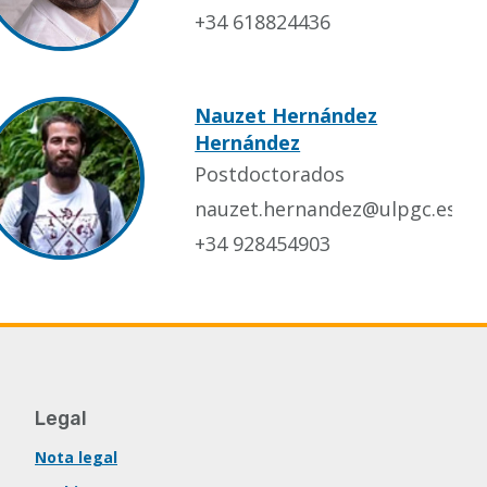
+34 618824436
Nauzet Hernández
Hernández
Postdoctorados
nauzet.hernandez@ulpgc.es
+34 928454903
Legal
Nota legal