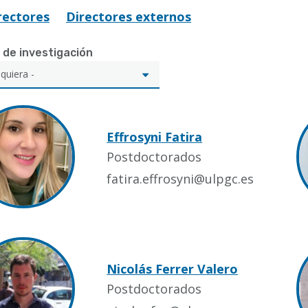
rectores
Directores externos
 de investigación
Effrosyni Fatira
Postdoctorados
fatira.effrosyni@ulpgc.es
Nicolás Ferrer Valero
Postdoctorados