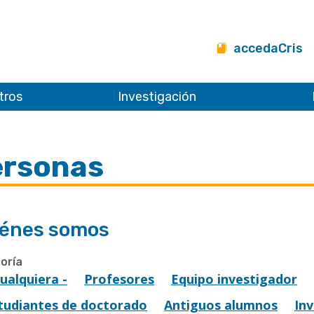
accedaCris
tros
Investigación
ersonas
énes somos
oría
Cualquiera -
Profesores
Equipo investigador
tudiantes de doctorado
Antiguos alumnos
In