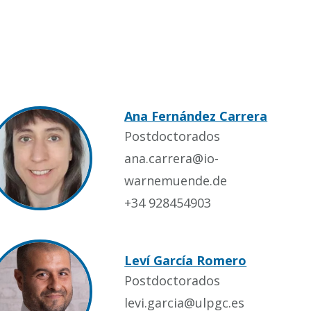
Ana Fernández Carrera
Postdoctorados
ana.carrera@io-
warnemuende.de
+34 928454903
Leví García Romero
Postdoctorados
levi.garcia@ulpgc.es