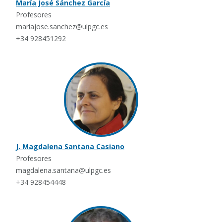
María José Sánchez García
Profesores
mariajose.sanchez@ulpgc.es
+34 928451292
J. Magdalena Santana Casiano
Profesores
magdalena.santana@ulpgc.es
+34 928454448