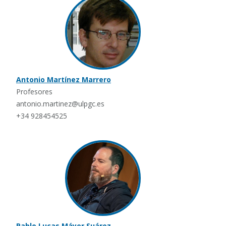
Antonio Martínez Marrero
Profesores
antonio.martinez@ulpgc.es
+34 928454525
Pablo Lucas Máyer Suárez