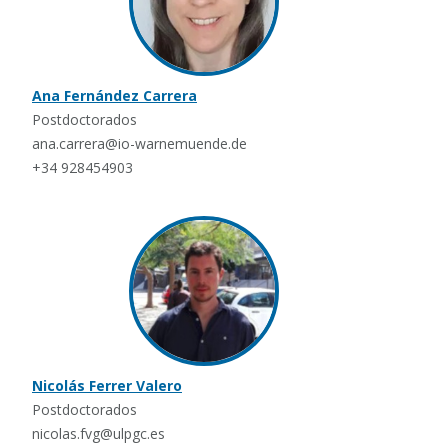
Ana Fernández Carrera
Postdoctorados
ana.carrera@io-warnemuende.de
+34 928454903
Nicolás Ferrer Valero
Postdoctorados
nicolas.fvg@ulpgc.es