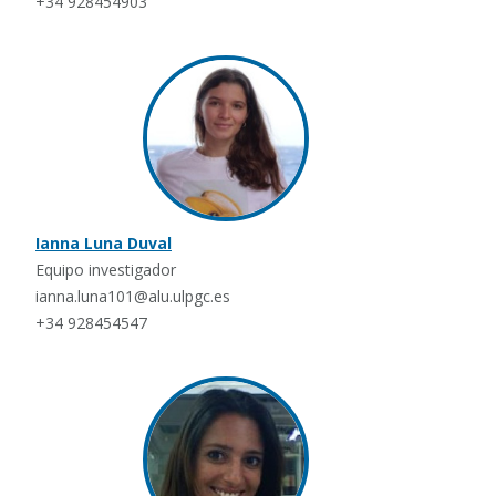
+34 928454903
Ianna Luna Duval
Equipo investigador
ianna.luna101@alu.ulpgc.es
+34 928454547