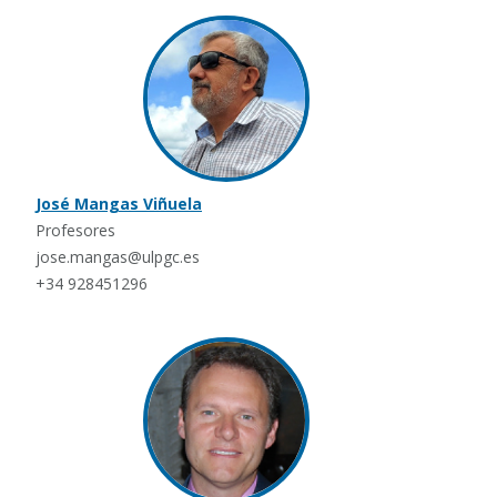
José Mangas Viñuela
Profesores
jose.mangas@ulpgc.es
+34 928451296