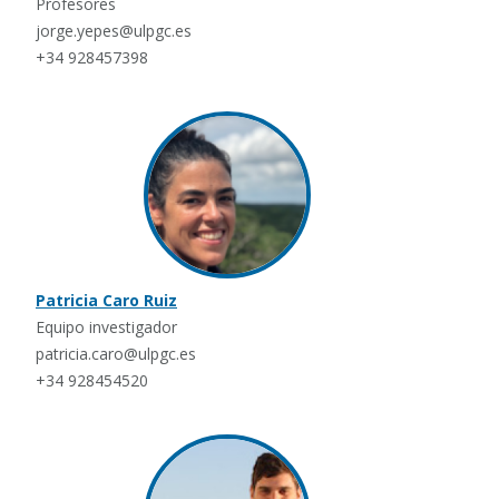
Profesores
jorge.yepes@ulpgc.es
+34 928457398
Patricia Caro Ruiz
Equipo investigador
patricia.caro@ulpgc.es
+34 928454520