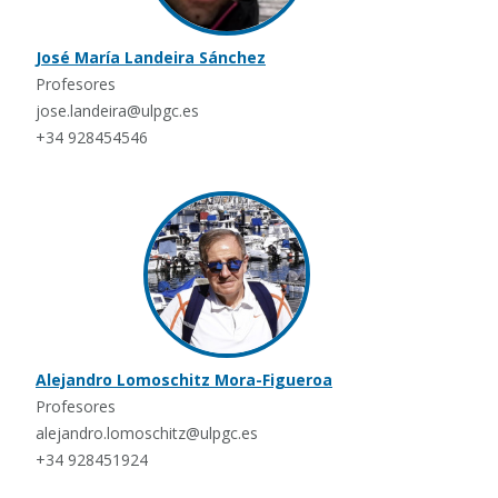
José María Landeira Sánchez
Profesores
jose.landeira@ulpgc.es
+34 928454546
Alejandro Lomoschitz Mora-Figueroa
Profesores
alejandro.lomoschitz@ulpgc.es
+34 928451924