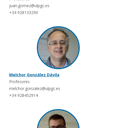
juan.gomez@ulpgc.es
+34 928133290
Melchor González Dávila
Profesores
melchor.gonzalez@ulpgc.es
+34 928452914