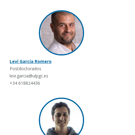
Leví García Romero
Postdoctorados
levi.garcia@ulpgc.es
+34 618824436