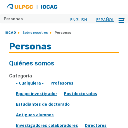
ULPGC
Ir
al
inicio
Personas
ENGLISH
ESPAÑOL
de
IOCAG
IOCAG
Sobre nosotros
Personas
Personas
Quiénes somos
Categoría
- Cualquiera -
Profesores
Equipo investigador
Postdoctorados
Estudiantes de doctorado
Antiguos alumnos
Investigadores colaboradores
Directores