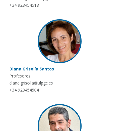
+34 928454518
Diana Grisolía Santos
Profesores
diana.grisolia@ulpgc.es
+34 928454504