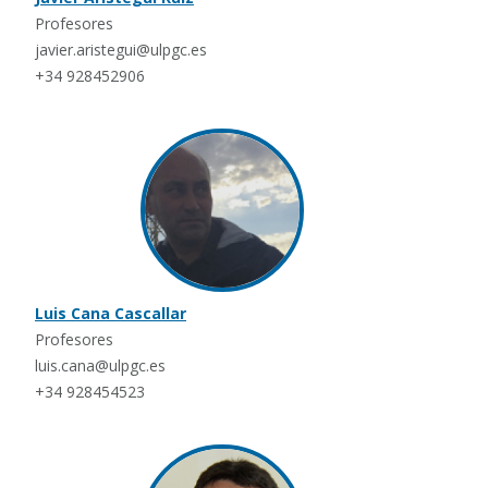
Profesores
javier.aristegui@ulpgc.es
+34 928452906
Luis Cana Cascallar
Profesores
luis.cana@ulpgc.es
+34 928454523