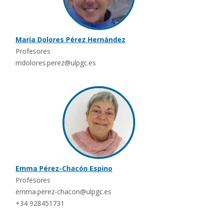
María Dolores Pérez Hernández
Profesores
mdolores.perez@ulpgc.es
Emma Pérez-Chacón Espino
Profesores
emma.perez-chacon@ulpgc.es
+34 928451731