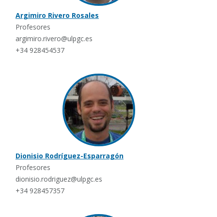
Argimiro Rivero Rosales
Profesores
argimiro.rivero@ulpgc.es
+34 928454537
Dionisio Rodríguez-Esparragón
Profesores
dionisio.rodriguez@ulpgc.es
+34 928457357