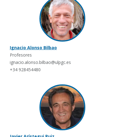
Ignacio Alonso Bilbao
Profesores
ignacio.alonso.bilbao@ulpgc.es
+34 928454480
Javier Arístegui Ruiz