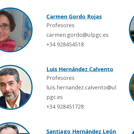
Carmen Gordo Rojas
Profesores
carmen.gordo@ulpgc.es
+34 928454518
Luis Hernández Calvento
Profesores
luis.hernandez.calvento@ul
pgc.es
+34 928451728
Santiago Hernández León