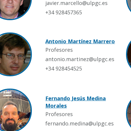
javier.marcello@ulpgc.es
+34 928457365
Antonio Martínez Marrero
Profesores
antonio.martinez@ulpgc.es
+34 928454525
Fernando Jesús Medina
Morales
Profesores
fernando.medina@ulpgc.es