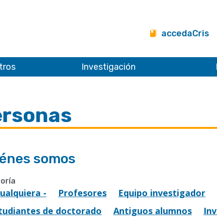
accedaCris
tros
Investigación
ersonas
énes somos
oría
Cualquiera -
Profesores
Equipo investigador
tudiantes de doctorado
Antiguos alumnos
In