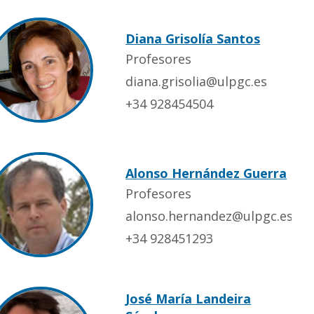
Diana Grisolía Santos
Profesores
diana.grisolia@ulpgc.es
+34 928454504
Alonso Hernández Guerra
Profesores
alonso.hernandez@ulpgc.es
+34 928451293
José María Landeira