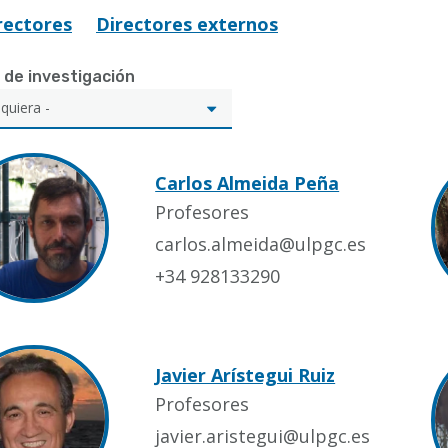
rectores
Directores externos
 de investigación
Carlos Almeida Peña
Profesores
carlos.almeida@ulpgc.es
+34 928133290
Javier Arístegui Ruiz
Profesores
javier.aristegui@ulpgc.es