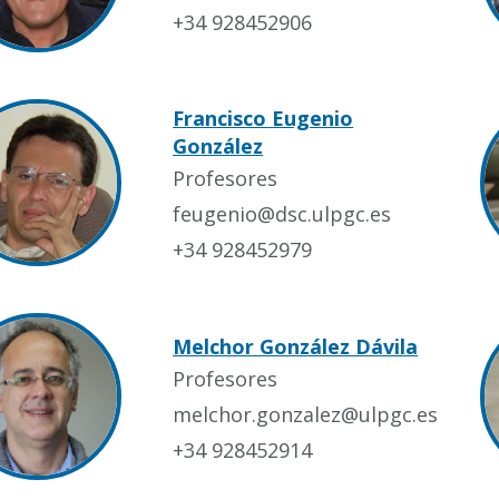
+34 928452906
Francisco Eugenio
González
Profesores
feugenio@dsc.ulpgc.es
+34 928452979
Melchor González Dávila
Profesores
melchor.gonzalez@ulpgc.es
+34 928452914