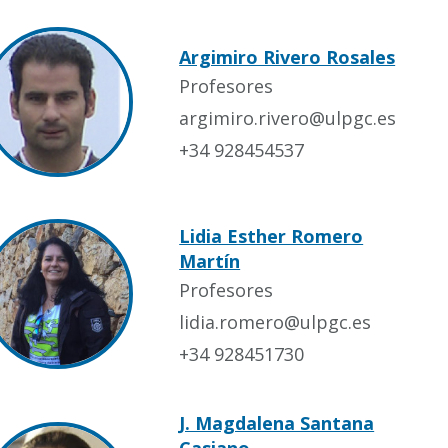
Argimiro Rivero Rosales
Profesores
argimiro.rivero@ulpgc.es
+34 928454537
Lidia Esther Romero
Martín
Profesores
lidia.romero@ulpgc.es
+34 928451730
J. Magdalena Santana