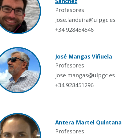
Sánchez
Profesores
jose.landeira@ulpgc.es
+34 928454546
José Mangas Viñuela
Profesores
jose.mangas@ulpgc.es
+34 928451296
Antera Martel Quintana
Profesores