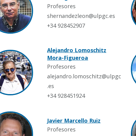
Profesores
shernandezleon@ulpgc.es
+34 928452907
Alejandro Lomoschitz
Mora-Figueroa
Profesores
alejandro.lomoschitz@ulpgc
.es
+34 928451924
Javier Marcello Ruiz
Profesores