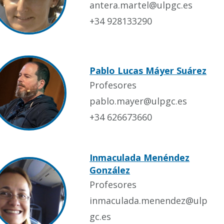
antera.martel@ulpgc.es
+34 928133290
Pablo Lucas Máyer Suárez
Profesores
pablo.mayer@ulpgc.es
+34 626673660
Inmaculada Menéndez
González
Profesores
inmaculada.menendez@ulp
gc.es