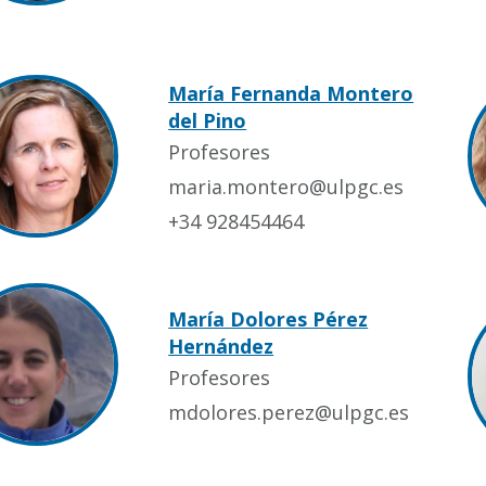
María Fernanda Montero
del Pino
Profesores
maria.montero@ulpgc.es
+34 928454464
María Dolores Pérez
Hernández
Profesores
mdolores.perez@ulpgc.es