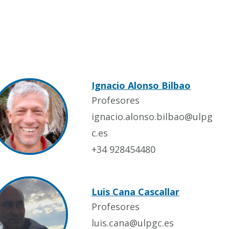
Ignacio Alonso Bilbao
Profesores
ignacio.alonso.bilbao@ulpg
c.es
+34 928454480
Luis Cana Cascallar
Profesores
luis.cana@ulpgc.es