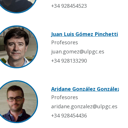
+34 928454523
Juan Luis Gómez Pinchetti
Profesores
juan.gomez@ulpgc.es
+34 928133290
Aridane González González
Profesores
aridane.gonzalez@ulpgc.es
+34 928454436