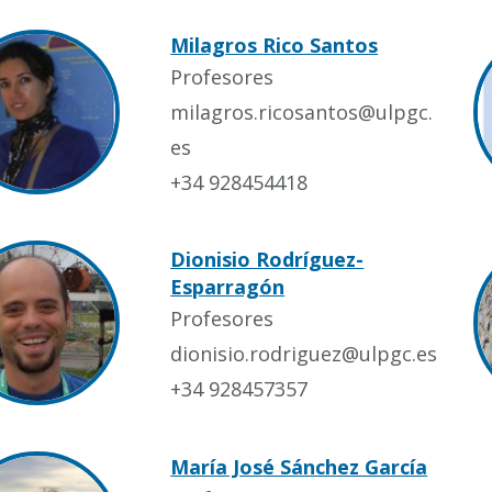
Milagros Rico Santos
Profesores
milagros.ricosantos@ulpgc.
es
+34 928454418
Dionisio Rodríguez-
Esparragón
Profesores
dionisio.rodriguez@ulpgc.es
+34 928457357
María José Sánchez García