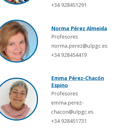
+34 928451291
Norma Pérez Almeida
Profesores
norma.perez@ulpgc.es
+34 928454419
Emma Pérez-Chacón
Espino
Profesores
emma.perez-
chacon@ulpgc.es
+34 928451731