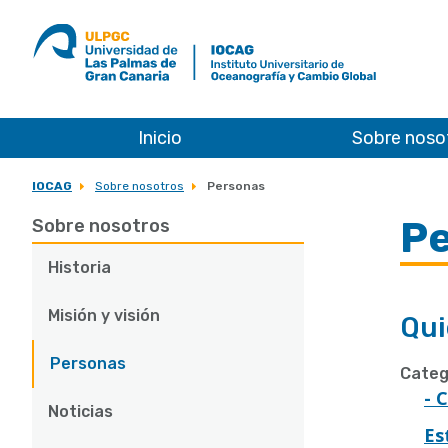
ULPGC
Ir
al
inicio
de
IOCAG
Inicio
Sobre noso
IOCAG
Sobre nosotros
Personas
P
Sobre nosotros
Historia
Misión y visión
Qui
Personas
Categ
- 
Noticias
Es