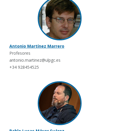
Antonio Martínez Marrero
Profesores
antonio.martinez@ulpgc.es
+34 928454525
Pablo Lucas Máyer Suárez