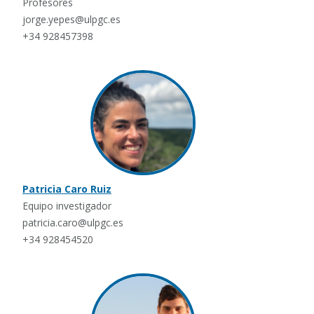
Profesores
jorge.yepes@ulpgc.es
+34 928457398
Patricia Caro Ruiz
Equipo investigador
patricia.caro@ulpgc.es
+34 928454520