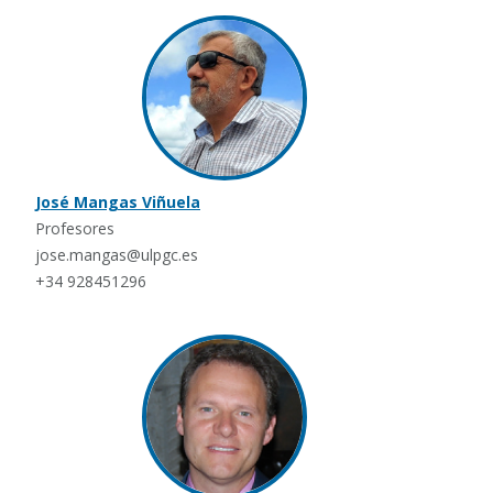
José Mangas Viñuela
Profesores
jose.mangas@ulpgc.es
+34 928451296