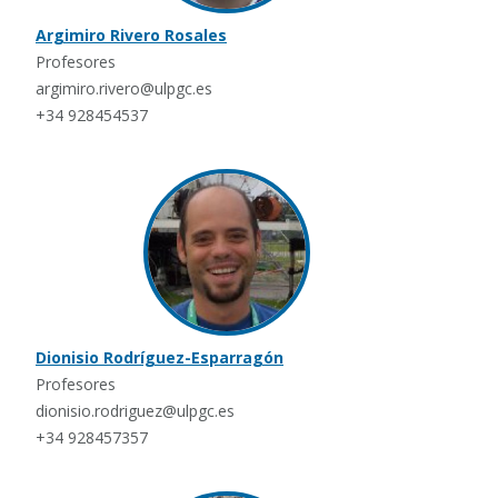
Argimiro Rivero Rosales
Profesores
argimiro.rivero@ulpgc.es
+34 928454537
Dionisio Rodríguez-Esparragón
Profesores
dionisio.rodriguez@ulpgc.es
+34 928457357