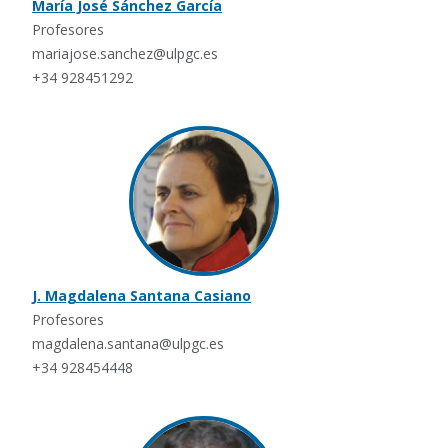
María José Sánchez García
Profesores
mariajose.sanchez@ulpgc.es
+34 928451292
J. Magdalena Santana Casiano
Profesores
magdalena.santana@ulpgc.es
+34 928454448