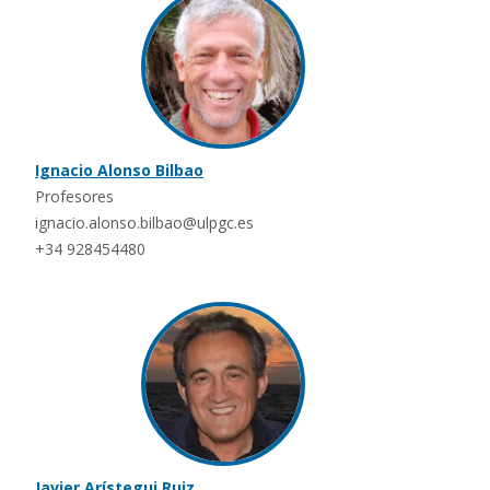
Ignacio Alonso Bilbao
Profesores
ignacio.alonso.bilbao@ulpgc.es
+34 928454480
Javier Arístegui Ruiz