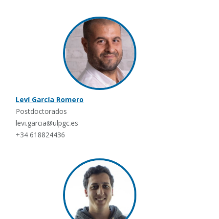
Leví García Romero
Postdoctorados
levi.garcia@ulpgc.es
+34 618824436