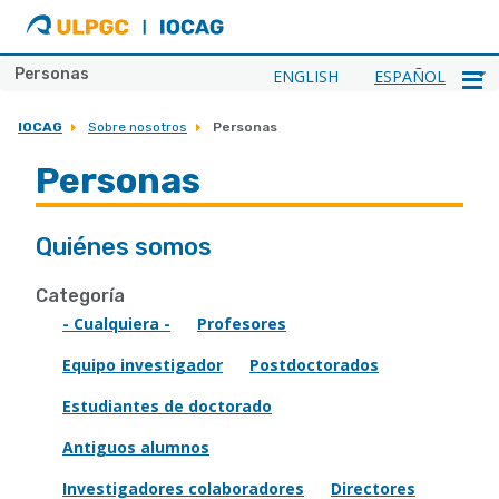
ULPGC
Ir
al
inicio
Personas
ENGLISH
ESPAÑOL
de
IOCAG
IOCAG
Sobre nosotros
Personas
Personas
Quiénes somos
Categoría
- Cualquiera -
Profesores
Equipo investigador
Postdoctorados
Estudiantes de doctorado
Antiguos alumnos
Investigadores colaboradores
Directores