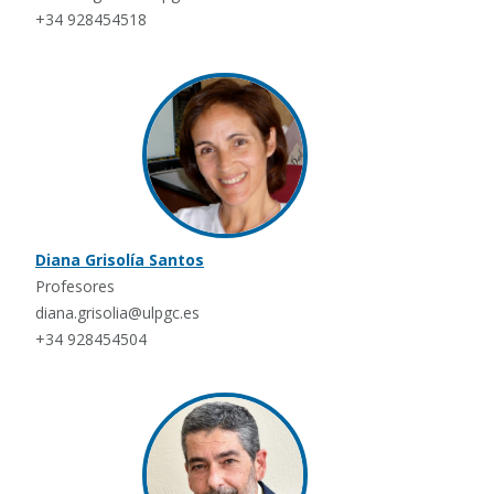
+34 928454518
Diana Grisolía Santos
Profesores
diana.grisolia@ulpgc.es
+34 928454504