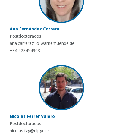
Ana Fernández Carrera
Postdoctorados
ana.carrera@io-warnemuende.de
+34 928454903
Nicolás Ferrer Valero
Postdoctorados
nicolas.fvg@ulpgc.es