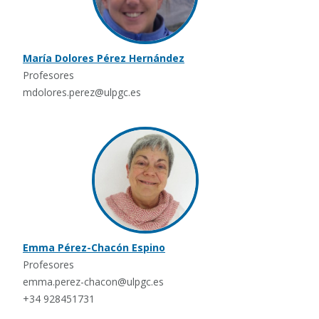
María Dolores Pérez Hernández
Profesores
mdolores.perez@ulpgc.es
Emma Pérez-Chacón Espino
Profesores
emma.perez-chacon@ulpgc.es
+34 928451731