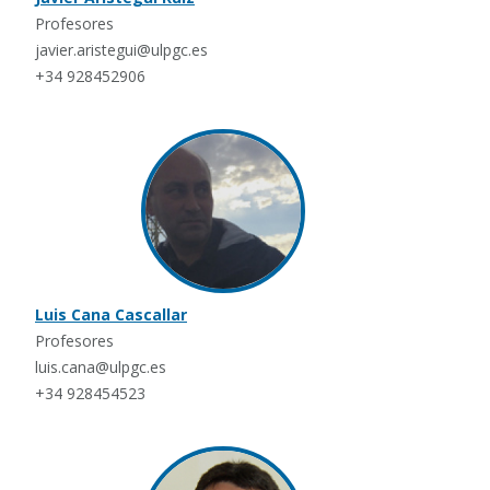
Profesores
javier.aristegui@ulpgc.es
+34 928452906
Luis Cana Cascallar
Profesores
luis.cana@ulpgc.es
+34 928454523