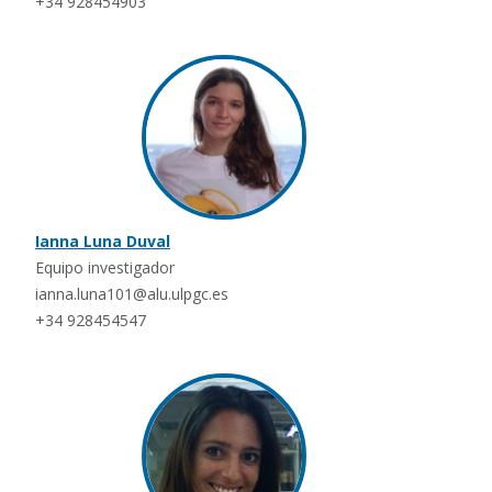
+34 928454903
Ianna Luna Duval
Equipo investigador
ianna.luna101@alu.ulpgc.es
+34 928454547