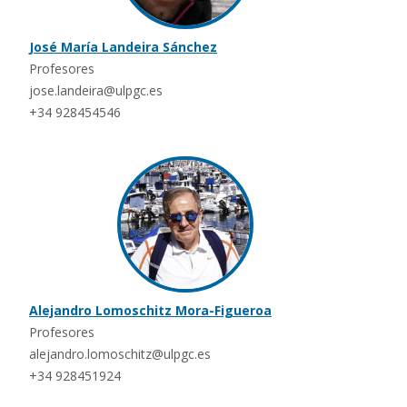
José María Landeira Sánchez
Profesores
jose.landeira@ulpgc.es
+34 928454546
Alejandro Lomoschitz Mora-Figueroa
Profesores
alejandro.lomoschitz@ulpgc.es
+34 928451924