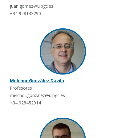
juan.gomez@ulpgc.es
+34 928133290
Melchor González Dávila
Profesores
melchor.gonzalez@ulpgc.es
+34 928452914