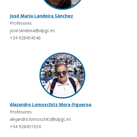
José María Landeira Sánchez
Profesores
jose.landeira@ulpgc.es
+34 928454546
Alejandro Lomoschitz Mora-Figueroa
Profesores
alejandro.lomoschitz@ulpgc.es
+34 928451924