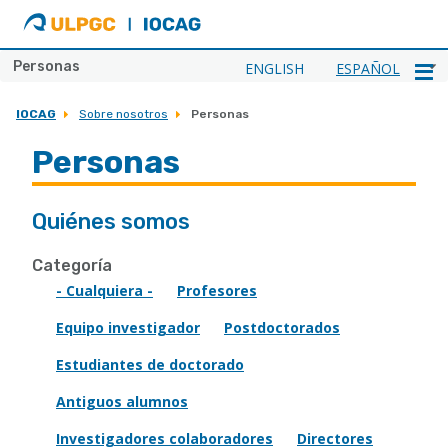
ULPGC
Ir
al
inicio
Personas
ENGLISH
ESPAÑOL
de
IOCAG
IOCAG
Sobre nosotros
Personas
Personas
Quiénes somos
Categoría
- Cualquiera -
Profesores
Equipo investigador
Postdoctorados
Estudiantes de doctorado
Antiguos alumnos
Investigadores colaboradores
Directores