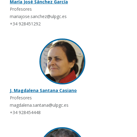
María José Sánchez García
Profesores
mariajose.sanchez@ulpgc.es
+34 928451292
J. Magdalena Santana Casiano
Profesores
magdalena.santana@ulpgc.es
+34 928454448