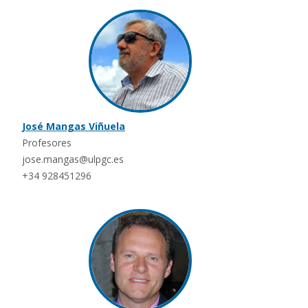
José Mangas Viñuela
Profesores
jose.mangas@ulpgc.es
+34 928451296