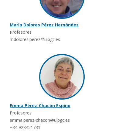
María Dolores Pérez Hernández
Profesores
mdolores.perez@ulpgc.es
Emma Pérez-Chacón Espino
Profesores
emma.perez-chacon@ulpgc.es
+34 928451731