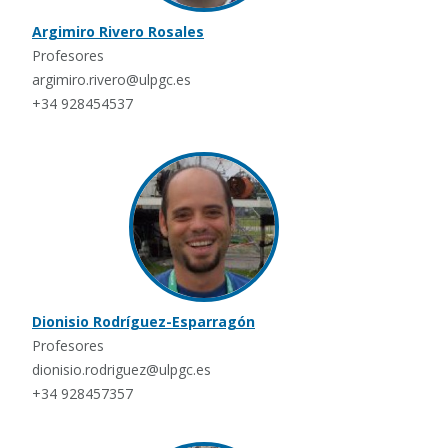
Argimiro Rivero Rosales
Profesores
argimiro.rivero@ulpgc.es
+34 928454537
Dionisio Rodríguez-Esparragón
Profesores
dionisio.rodriguez@ulpgc.es
+34 928457357