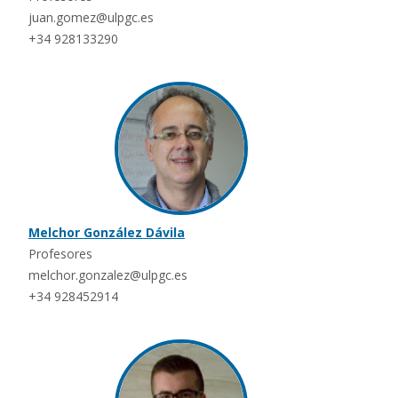
juan.gomez@ulpgc.es
+34 928133290
Melchor González Dávila
Profesores
melchor.gonzalez@ulpgc.es
+34 928452914