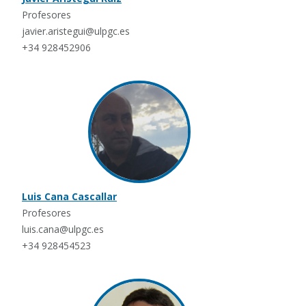
Profesores
javier.aristegui@ulpgc.es
+34 928452906
Luis Cana Cascallar
Profesores
luis.cana@ulpgc.es
+34 928454523