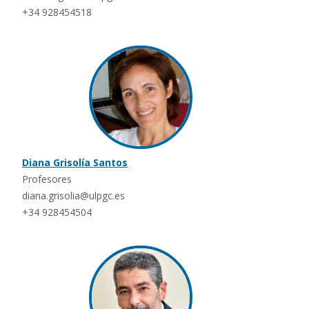
+34 928454518
Diana Grisolía Santos
Profesores
diana.grisolia@ulpgc.es
+34 928454504