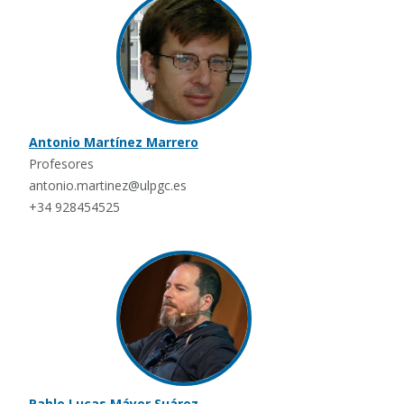
Antonio Martínez Marrero
Profesores
antonio.martinez@ulpgc.es
+34 928454525
Pablo Lucas Máyer Suárez