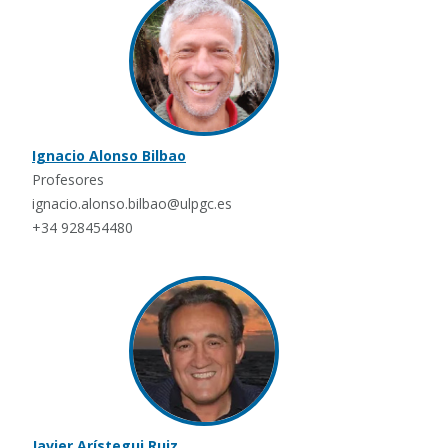
Ignacio Alonso Bilbao
Profesores
ignacio.alonso.bilbao@ulpgc.es
+34 928454480
Javier Arístegui Ruiz