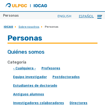
ULPGC
Ir
al
inicio
Personas
ENGLISH
ESPAÑOL
de
IOCAG
IOCAG
Sobre nosotros
Personas
Personas
Quiénes somos
Categoría
- Cualquiera -
Profesores
Equipo investigador
Postdoctorados
Estudiantes de doctorado
Antiguos alumnos
Investigadores colaboradores
Directores