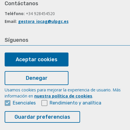
Contáctanos
Teléfono:
+34 928454520
Email:
gestora_iocag@ulpgc.es
Síguenos
Facebook
Aceptar cookies
Legal
Denegar
Nota legal
Usamos cookies para mejorar la experiencia de usuario. Más
Cookies
información en
nuestra política de cookies
.
Accesibilidad
Esenciales
Rendimiento y analítica
Portal de transparencia
Guardar preferencias