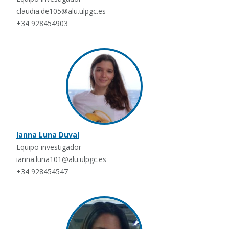
claudia.de105@alu.ulpgc.es
+34 928454903
Ianna Luna Duval
Equipo investigador
ianna.luna101@alu.ulpgc.es
+34 928454547