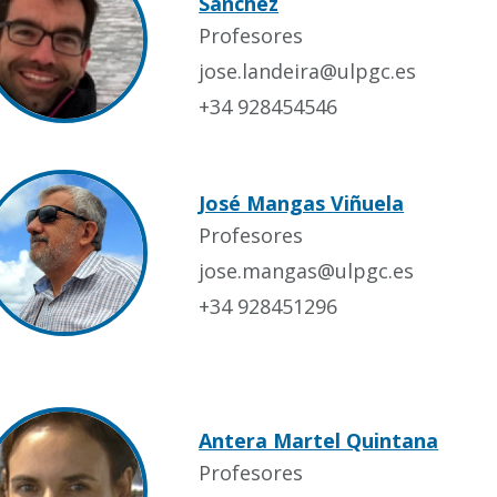
Sánchez
Profesores
jose.landeira@ulpgc.es
+34 928454546
José Mangas Viñuela
Profesores
jose.mangas@ulpgc.es
+34 928451296
Antera Martel Quintana
Profesores