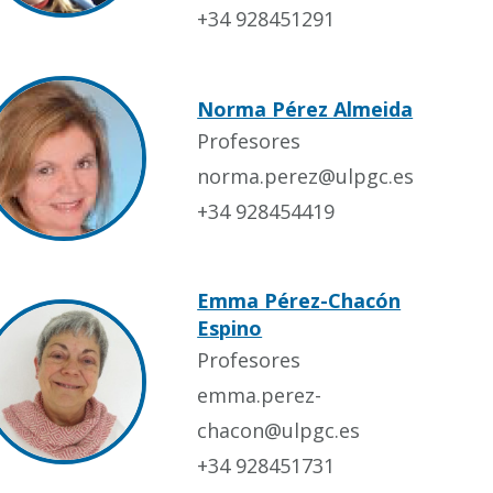
+34 928451291
Norma Pérez Almeida
Profesores
norma.perez@ulpgc.es
+34 928454419
Emma Pérez-Chacón
Espino
Profesores
emma.perez-
chacon@ulpgc.es
+34 928451731