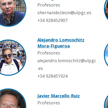
Profesores
shernandezleon@ulpgc.es
+34 928452907
Alejandro Lomoschitz
Mora-Figueroa
Profesores
alejandro.lomoschitz@ulpgc
.es
+34 928451924
Javier Marcello Ruiz
Profesores