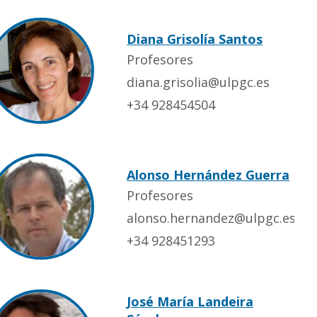
Diana Grisolía Santos
Profesores
diana.grisolia@ulpgc.es
+34 928454504
Alonso Hernández Guerra
Profesores
alonso.hernandez@ulpgc.es
+34 928451293
José María Landeira