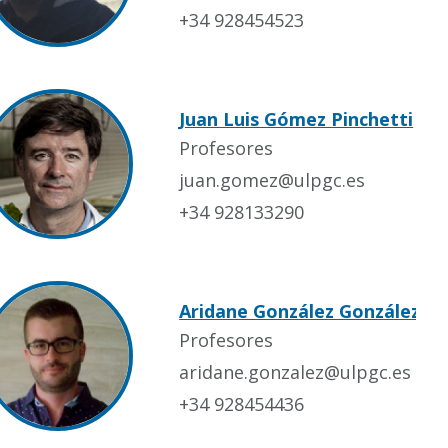
+34 928454523
Juan Luis Gómez Pinchetti
Profesores
juan.gomez@ulpgc.es
+34 928133290
Aridane González González
Profesores
aridane.gonzalez@ulpgc.es
+34 928454436