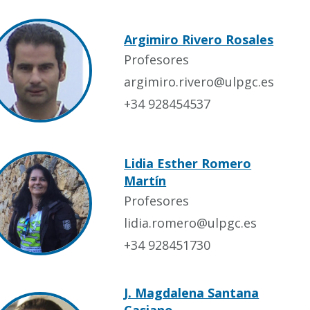
Argimiro Rivero Rosales
Profesores
argimiro.rivero@ulpgc.es
+34 928454537
Lidia Esther Romero
Martín
Profesores
lidia.romero@ulpgc.es
+34 928451730
J. Magdalena Santana