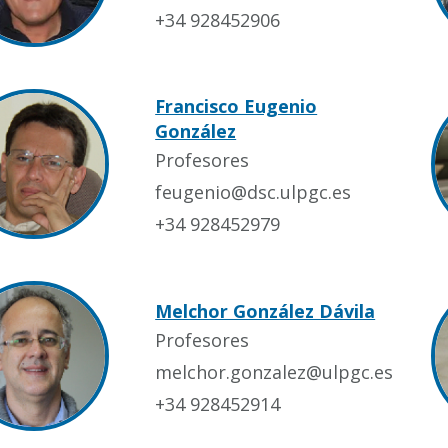
+34 928452906
Francisco Eugenio
González
Profesores
feugenio@dsc.ulpgc.es
+34 928452979
Melchor González Dávila
Profesores
melchor.gonzalez@ulpgc.es
+34 928452914