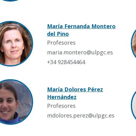
María Fernanda Montero
del Pino
Profesores
maria.montero@ulpgc.es
+34 928454464
María Dolores Pérez
Hernández
Profesores
mdolores.perez@ulpgc.es