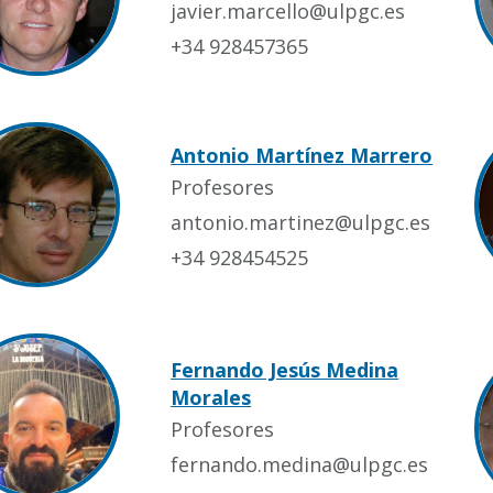
javier.marcello@ulpgc.es
+34 928457365
Antonio Martínez Marrero
Profesores
antonio.martinez@ulpgc.es
+34 928454525
Fernando Jesús Medina
Morales
Profesores
fernando.medina@ulpgc.es