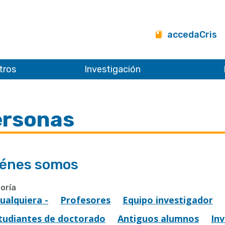
accedaCris
tros
Investigación
ersonas
énes somos
oría
Cualquiera -
Profesores
Equipo investigador
tudiantes de doctorado
Antiguos alumnos
In