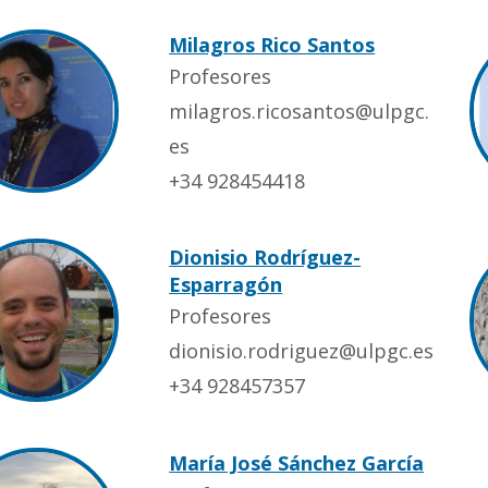
Milagros Rico Santos
Profesores
milagros.ricosantos@ulpgc.
es
+34 928454418
Dionisio Rodríguez-
Esparragón
Profesores
dionisio.rodriguez@ulpgc.es
+34 928457357
María José Sánchez García