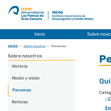
ULPGC
Ir
al
inicio
de
IOCAG
Inicio
Sobre noso
IOCAG
Sobre nosotros
Personas
P
Sobre nosotros
Historia
Misión y visión
Qui
Personas
Categ
- 
Noticias
Es