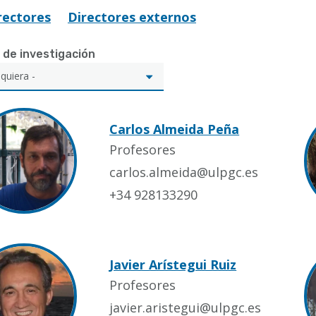
rectores
Directores externos
 de investigación
Carlos Almeida Peña
Profesores
carlos.almeida@ulpgc.es
+34 928133290
Javier Arístegui Ruiz
Profesores
javier.aristegui@ulpgc.es