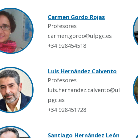
Carmen Gordo Rojas
Profesores
carmen.gordo@ulpgc.es
+34 928454518
Luis Hernández Calvento
Profesores
luis.hernandez.calvento@ul
pgc.es
+34 928451728
Santiago Hernández León