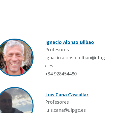
Ignacio Alonso Bilbao
Profesores
ignacio.alonso.bilbao@ulpg
c.es
+34 928454480
Luis Cana Cascallar
Profesores
luis.cana@ulpgc.es