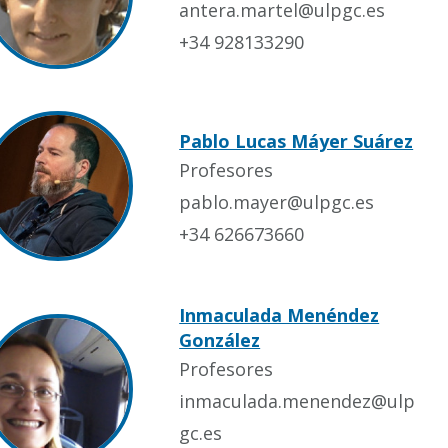
antera.martel@ulpgc.es
+34 928133290
Pablo Lucas Máyer Suárez
Profesores
pablo.mayer@ulpgc.es
+34 626673660
Inmaculada Menéndez
González
Profesores
inmaculada.menendez@ulp
gc.es