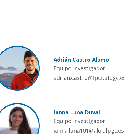
Adrián Castro Álamo
Equipo investigador
adrian.castro@fpct.ulpgc.es
Ianna Luna Duval
Equipo investigador
ianna.luna101@alu.ulpgc.es