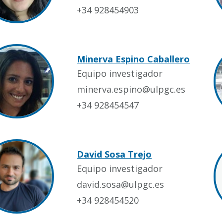
+34 928454903
Minerva Espino Caballero
Equipo investigador
minerva.espino@ulpgc.es
+34 928454547
David Sosa Trejo
Equipo investigador
david.sosa@ulpgc.es
+34 928454520