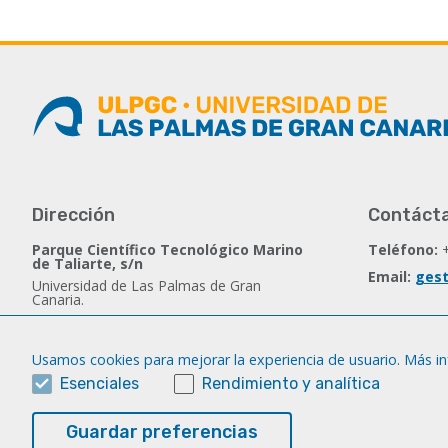
Dirección
Contáct
Parque Científico Tecnológico Marino
Teléfono:
de Taliarte, s/n
Email:
gest
Universidad de Las Palmas de Gran
Canaria.
35214 Telde - España
Usamos cookies para mejorar la experiencia de usuario. Más i
Síguenos
Esenciales
Rendimiento y analítica
Facebook
Guardar preferencias