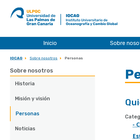
ULPGC
Ir
al
inicio
de
IOCAG
Inicio
Sobre noso
IOCAG
Sobre nosotros
Personas
P
Sobre nosotros
Historia
Misión y visión
Qui
Personas
Categ
- 
Noticias
Es