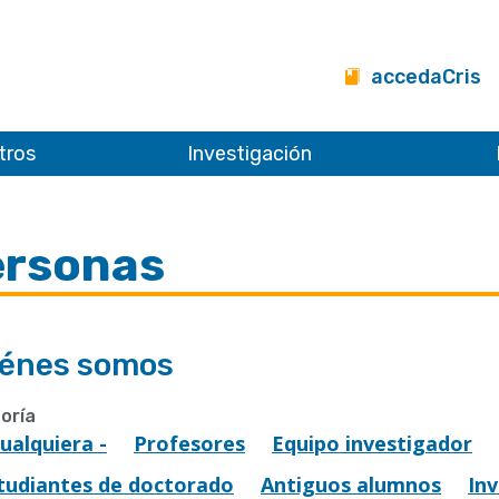
accedaCris
tros
Investigación
ersonas
énes somos
oría
Cualquiera -
Profesores
Equipo investigador
tudiantes de doctorado
Antiguos alumnos
In