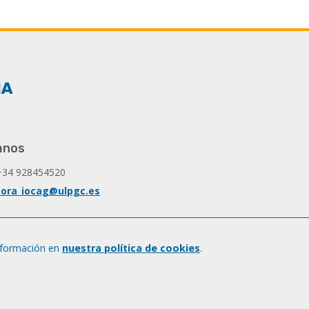
anos
+34 928454520
ora_iocag@ulpgc.es
nformación en
nuestra política de cookies
.