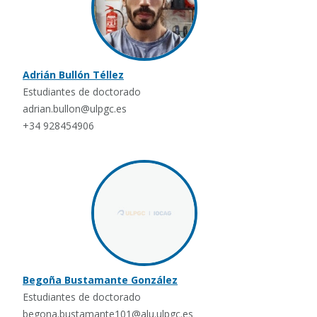
Adrián Bullón Téllez
Estudiantes de doctorado
adrian.bullon@ulpgc.es
+34 928454906
Begoña Bustamante González
Estudiantes de doctorado
begona.bustamante101@alu.ulpgc.es