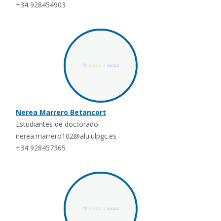
+34 928454903
Nerea Marrero Betancort
Estudiantes de doctorado
nerea.marrero102@alu.ulpgc.es
+34 928457365