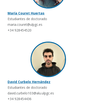
María Couret Huertas
Estudiantes de doctorado
maria.couret@ulpgc.es
+34 928454520
David Curbelo Hernández
Estudiantes de doctorado
david.curbelo103@alu.ulpgc.es
+34 928454436