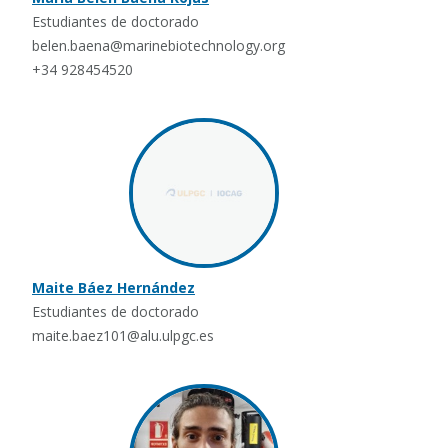
Estudiantes de doctorado
belen.baena@marinebiotechnology.org
+34 928454520
Maite Báez Hernández
Estudiantes de doctorado
maite.baez101@alu.ulpgc.es