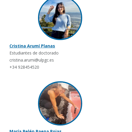
Cristina Arumí Planas
Estudiantes de doctorado
cristina.arumi@ulpgc.es
+34 928454520
María Belén Baena Rojas