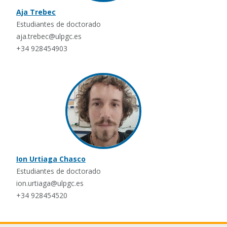
Aja Trebec
Estudiantes de doctorado
aja.trebec@ulpgc.es
+34 928454903
Ion Urtiaga Chasco
Estudiantes de doctorado
ion.urtiaga@ulpgc.es
+34 928454520