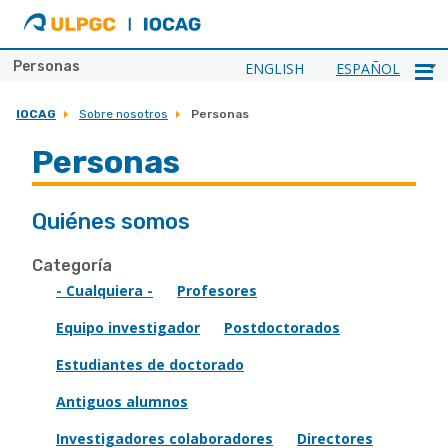
ULPGC
Ir
al
inicio
Personas
ENGLISH
ESPAÑOL
de
IOCAG
IOCAG
Sobre nosotros
Personas
Personas
Quiénes somos
Categoría
- Cualquiera -
Profesores
Equipo investigador
Postdoctorados
Estudiantes de doctorado
Antiguos alumnos
Investigadores colaboradores
Directores