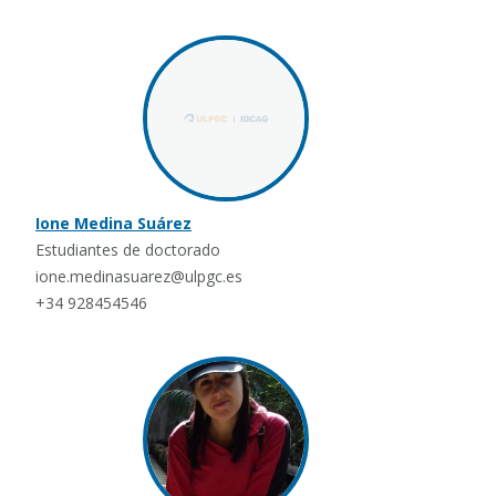
Ione Medina Suárez
Estudiantes de doctorado
ione.medinasuarez@ulpgc.es
+34 928454546