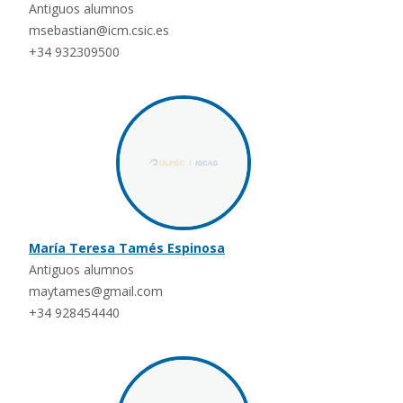
Antiguos alumnos
msebastian@icm.csic.es
+34 932309500
María Teresa Tamés Espinosa
Antiguos alumnos
maytames@gmail.com
+34 928454440