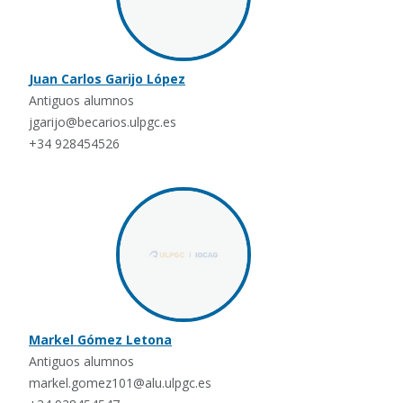
Juan Carlos Garijo López
Antiguos alumnos
jgarijo@becarios.ulpgc.es
+34 928454526
Markel Gómez Letona
Antiguos alumnos
markel.gomez101@alu.ulpgc.es