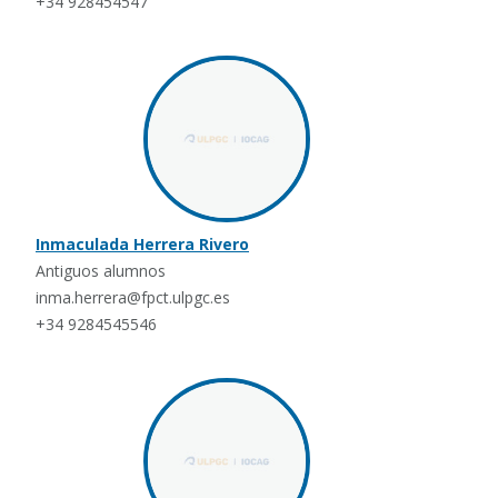
+34 928454547
Inmaculada Herrera Rivero
Antiguos alumnos
inma.herrera@fpct.ulpgc.es
+34 9284545546