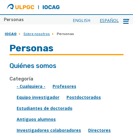
ULPGC
Ir
al
inicio
Personas
ENGLISH
ESPAÑOL
de
IOCAG
IOCAG
Sobre nosotros
Personas
Personas
Quiénes somos
Categoría
- Cualquiera -
Profesores
Equipo investigador
Postdoctorados
Estudiantes de doctorado
Antiguos alumnos
Investigadores colaboradores
Directores