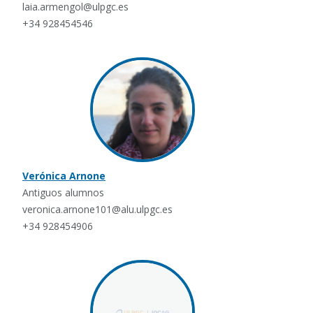
laia.armengol@ulpgc.es
+34 928454546
Verónica Arnone
Antiguos alumnos
veronica.arnone101@alu.ulpgc.es
+34 928454906