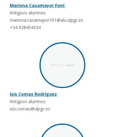
Mariona Casamayor Font
Antiguos alumnos
mariona.casamayor101@alu.ulpgc.es
+34 928454334
Isis Comas Rodríguez
Antiguos alumnos
isis.comas@ulpgc.es