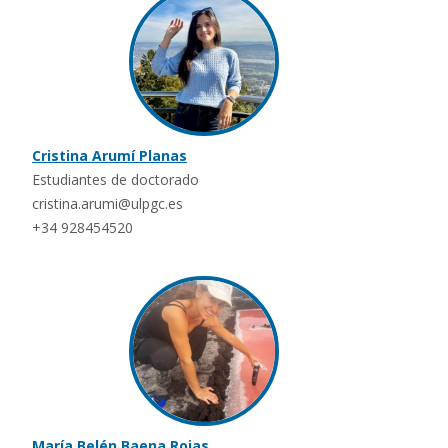
Cristina Arumí Planas
Estudiantes de doctorado
cristina.arumi@ulpgc.es
+34 928454520
María Belén Baena Rojas