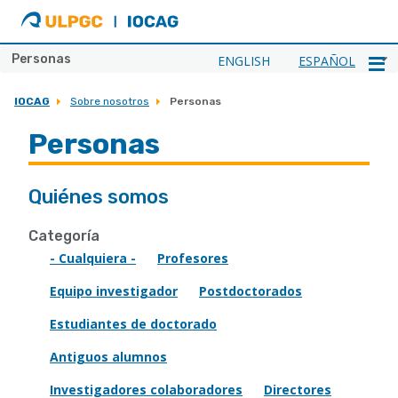
ULPGC
Ir
al
inicio
Personas
ENGLISH
ESPAÑOL
de
IOCAG
IOCAG
Sobre nosotros
Personas
Personas
Quiénes somos
Categoría
- Cualquiera -
Profesores
Equipo investigador
Postdoctorados
Estudiantes de doctorado
Antiguos alumnos
Investigadores colaboradores
Directores