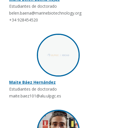
Estudiantes de doctorado
belen.baena@marinebiotechnology.org
+34 928454520
Maite Báez Hernández
Estudiantes de doctorado
maite.baez101@alu.ulpgc.es