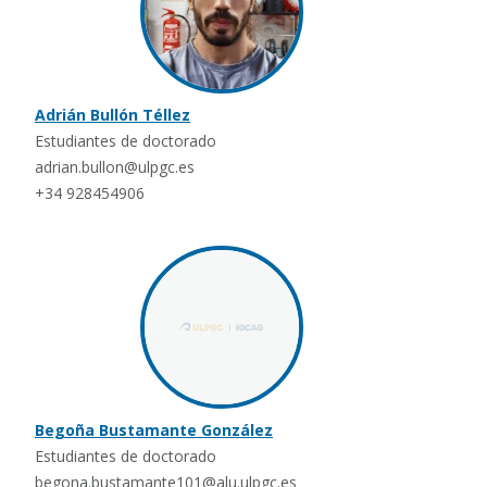
Adrián Bullón Téllez
Estudiantes de doctorado
adrian.bullon@ulpgc.es
+34 928454906
Begoña Bustamante González
Estudiantes de doctorado
begona.bustamante101@alu.ulpgc.es