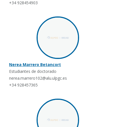
+34 928454903
Nerea Marrero Betancort
Estudiantes de doctorado
nerea.marrero102@alu.ulpgc.es
+34 928457365