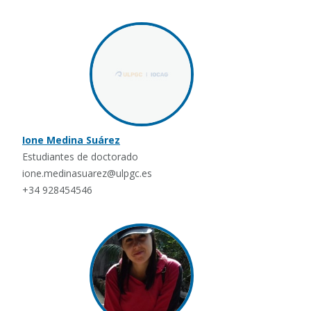
Ione Medina Suárez
Estudiantes de doctorado
ione.medinasuarez@ulpgc.es
+34 928454546