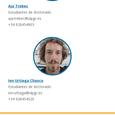
Aja Trebec
Estudiantes de doctorado
aja.trebec@ulpgc.es
+34 928454903
Ion Urtiaga Chasco
Estudiantes de doctorado
ion.urtiaga@ulpgc.es
+34 928454520