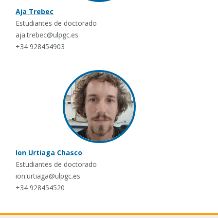
Aja Trebec
Estudiantes de doctorado
aja.trebec@ulpgc.es
+34 928454903
Ion Urtiaga Chasco
Estudiantes de doctorado
ion.urtiaga@ulpgc.es
+34 928454520