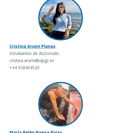
Cristina Arumí Planas
Estudiantes de doctorado
cristina.arumi@ulpgc.es
+34 928454520
María Belén Baena Rojas