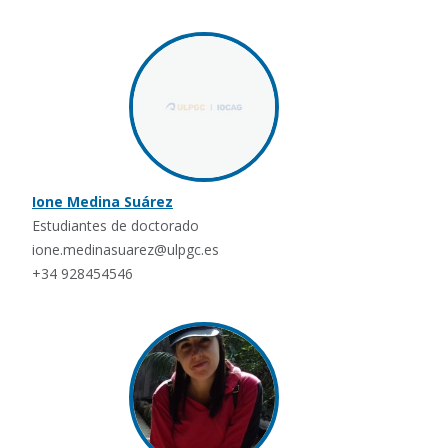
Ione Medina Suárez
Estudiantes de doctorado
ione.medinasuarez@ulpgc.es
+34 928454546