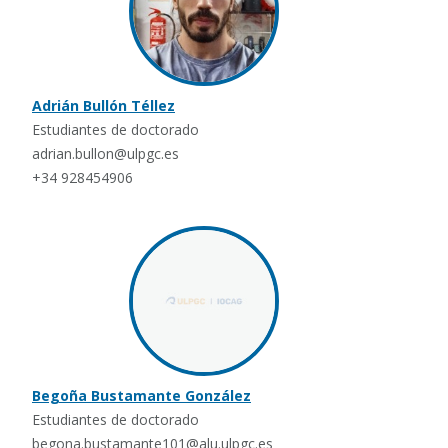
Adrián Bullón Téllez
Estudiantes de doctorado
adrian.bullon@ulpgc.es
+34 928454906
Begoña Bustamante González
Estudiantes de doctorado
begona.bustamante101@alu.ulpgc.es