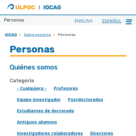
ULPGC
Ir
al
inicio
Personas
ENGLISH
ESPAÑOL
de
IOCAG
IOCAG
Sobre nosotros
Personas
Personas
Quiénes somos
Categoría
- Cualquiera -
Profesores
Equipo investigador
Postdoctorados
Estudiantes de doctorado
Antiguos alumnos
Investigadores colaboradores
Directores