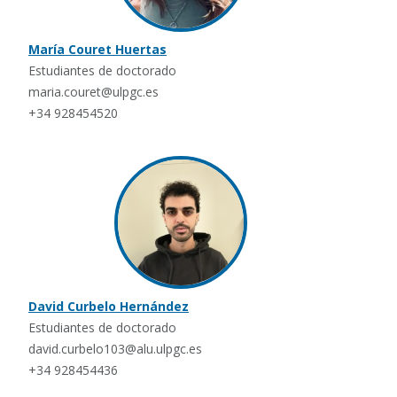
María Couret Huertas
Estudiantes de doctorado
maria.couret@ulpgc.es
+34 928454520
David Curbelo Hernández
Estudiantes de doctorado
david.curbelo103@alu.ulpgc.es
+34 928454436