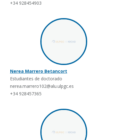
+34 928454903
Nerea Marrero Betancort
Estudiantes de doctorado
nerea.marrero102@alu.ulpgc.es
+34 928457365