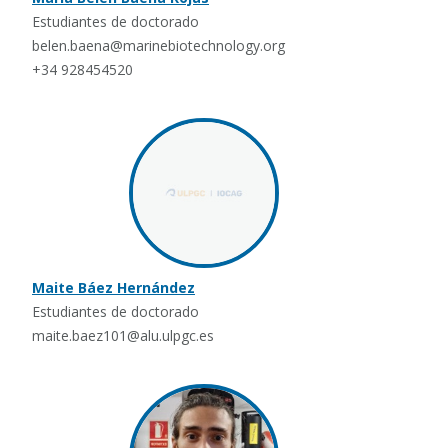
Estudiantes de doctorado
belen.baena@marinebiotechnology.org
+34 928454520
Maite Báez Hernández
Estudiantes de doctorado
maite.baez101@alu.ulpgc.es