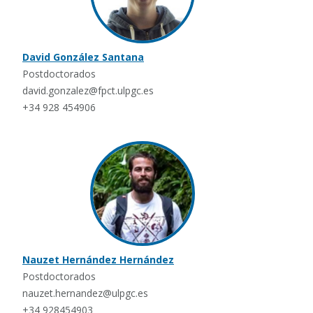
David González Santana
Postdoctorados
david.gonzalez@fpct.ulpgc.es
+34 928 454906
Nauzet Hernández Hernández
Postdoctorados
nauzet.hernandez@ulpgc.es
+34 928454903