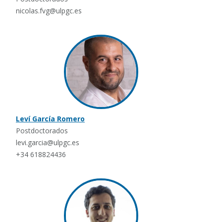
nicolas.fvg@ulpgc.es
Leví García Romero
Postdoctorados
levi.garcia@ulpgc.es
+34 618824436