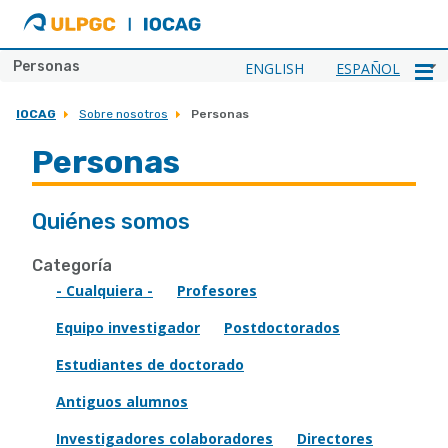
ULPGC
Ir
al
inicio
Personas
ENGLISH
ESPAÑOL
de
IOCAG
IOCAG
Sobre nosotros
Personas
Personas
Quiénes somos
Categoría
- Cualquiera -
Profesores
Equipo investigador
Postdoctorados
Estudiantes de doctorado
Antiguos alumnos
Investigadores colaboradores
Directores