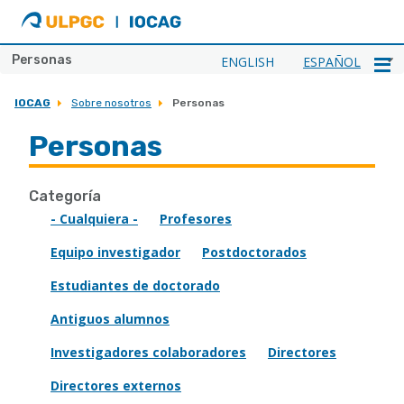
ULPGC
Ir
al
inicio
Personas
ENGLISH
ESPAÑOL
de
IOCAG
IOCAG
Sobre nosotros
Personas
Personas
Categoría
- Cualquiera -
Profesores
Equipo investigador
Postdoctorados
Estudiantes de doctorado
Antiguos alumnos
Investigadores colaboradores
Directores
Directores externos