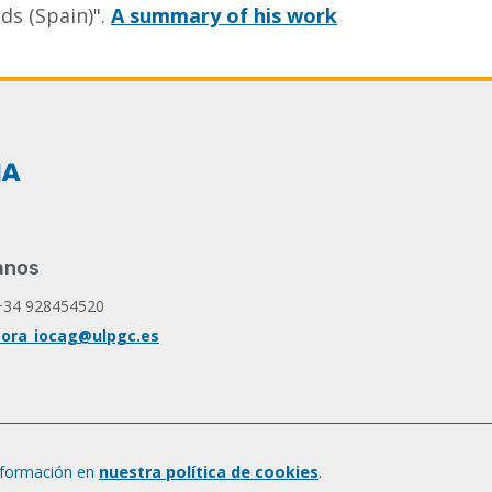
ds (Spain)".
A summary of his work
anos
+34 928454520
ora_iocag@ulpgc.es
nformación en
nuestra política de cookies
.