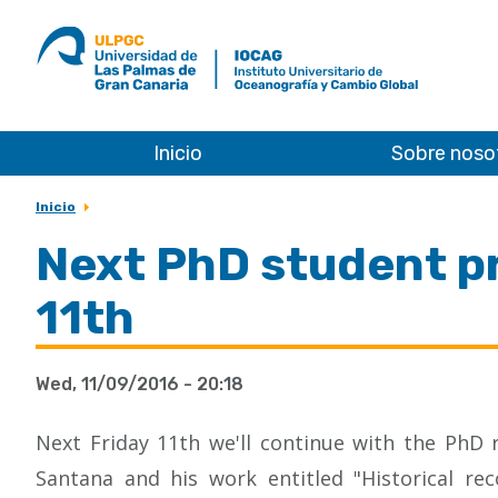
ULPGC
Ir
al
inicio
de
IOCAG
Inicio
Sobre noso
Inicio
Next PhD student p
11th
Wed, 11/09/2016 - 20:18
Next Friday 11th we'll continue with the PhD 
Santana and his work entitled "Historical re