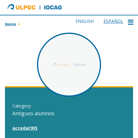
ULPGC
Ir
al
inicio
ENGLISH
ESPAÑOL
Inicio
de
IOCAG
Category:
Antiguos alumnos
accedaCRIS