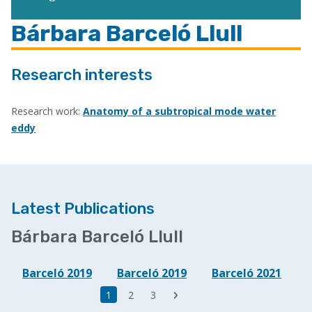
Bárbara Barceló Llull
Research interests
Research work:
Anatomy of a subtropical mode water
eddy
Latest Publications
Bárbara Barceló Llull
Barceló 2019
Barceló 2019
Barceló 2021
Última
Página
1
Page
2
Page
3
Siguiente
página