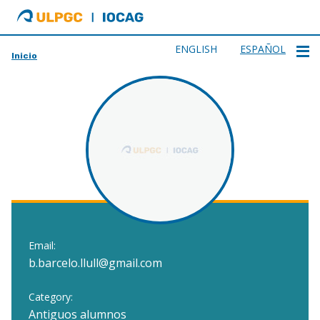
ULPGC
Ir
al
inicio
ENGLISH
ESPAÑOL
Inicio
de
IOCAG
Email:
b.barcelo.llull@gmail.com
Category:
Antiguos alumnos