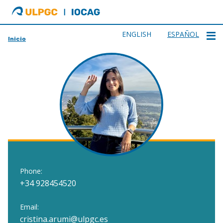
ULPGC
Ir
al
inicio
ENGLISH
ESPAÑOL
Inicio
de
IOCAG
Phone:
+34 928454520
Email:
cristina.arumi@ulpgc.es