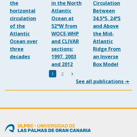
the
in the North
Circulation
horizontal
Atlantic
Between
circulation
Ocean at
34.5°S, 24°S
of the
52°W from
and Above
Atlantic
WOCE-WHP
the Mid-
Ocean over
and CLIVAR
Atlantic
three
sections:
Ridge From
decades
1997, 2003
an Inverse
and 2012
Box Model
Última
Página
1
Page
2
Siguiente
página
See all publications
actual
página