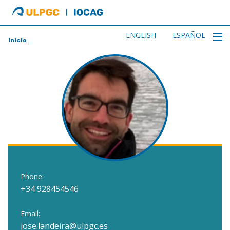
ULPGC
Ir
al
inicio
ENGLISH
ESPAÑOL
Inicio
de
IOCAG
Phone:
+34 928454546
Email:
jose.landeira@ulpgc.es