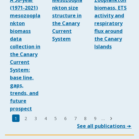
A 50-year
Mesozoopla
Zooplankton
(1971-2021)
nkton size
biomass, ETS
mesozoopla
structure in
activity and
nkton
the Canary
respiratory
biomass
Current
flux around
data
System
the Canary
collection in
Islands
the Canary
Current
System:
base line,
gaps,
trends, and
future
prospect
Última
Página
1
Page
2
Page
3
Page
4
Page
5
Page
6
Page
7
Page
8
Page
9
…
Siguiente
página
See all publications
actual
página