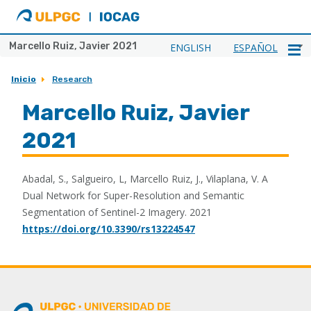
ULPGC
Ir
al
inicio
Marcello Ruiz, Javier 2021
ENGLISH
ESPAÑOL
de
IOCAG
Inicio
Research
Marcello Ruiz, Javier
2021
Abadal, S., Salgueiro, L, Marcello Ruiz, J., Vilaplana, V. A
Dual Network for Super-Resolution and Semantic
Segmentation of Sentinel-2 Imagery. 2021
https://doi.org/10.3390/rs13224547