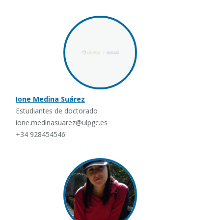
Ione Medina Suárez
Estudiantes de doctorado
ione.medinasuarez@ulpgc.es
+34 928454546