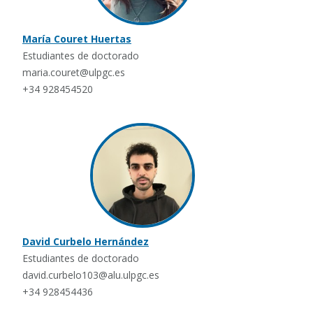
María Couret Huertas
Estudiantes de doctorado
maria.couret@ulpgc.es
+34 928454520
David Curbelo Hernández
Estudiantes de doctorado
david.curbelo103@alu.ulpgc.es
+34 928454436