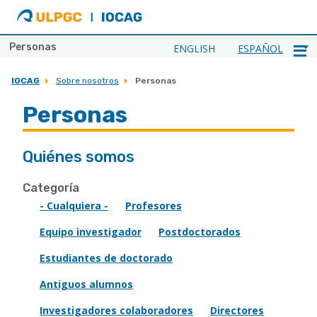
ULPGC
Ir
al
inicio
Personas
ENGLISH
ESPAÑOL
de
IOCAG
IOCAG
Sobre nosotros
Personas
Personas
Quiénes somos
Categoría
- Cualquiera -
Profesores
Equipo investigador
Postdoctorados
Estudiantes de doctorado
Antiguos alumnos
Investigadores colaboradores
Directores