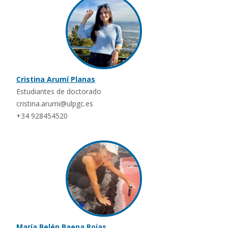
Cristina Arumí Planas
Estudiantes de doctorado
cristina.arumi@ulpgc.es
+34 928454520
María Belén Baena Rojas