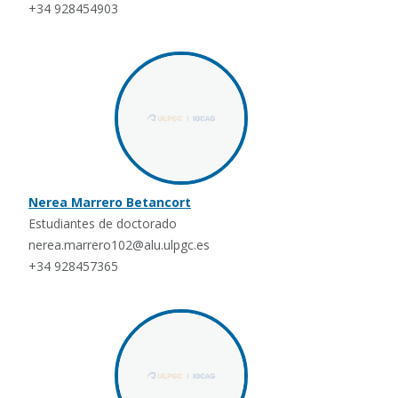
+34 928454903
Nerea Marrero Betancort
Estudiantes de doctorado
nerea.marrero102@alu.ulpgc.es
+34 928457365