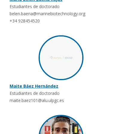
Estudiantes de doctorado
belen.baena@marinebiotechnology.org
+34 928454520
Maite Báez Hernández
Estudiantes de doctorado
maite.baez101@alu.ulpgc.es