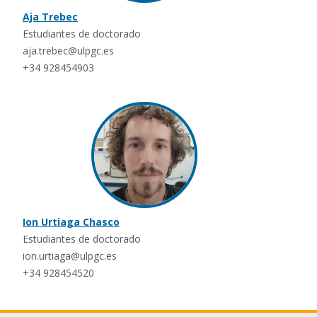
Aja Trebec
Estudiantes de doctorado
aja.trebec@ulpgc.es
+34 928454903
Ion Urtiaga Chasco
Estudiantes de doctorado
ion.urtiaga@ulpgc.es
+34 928454520