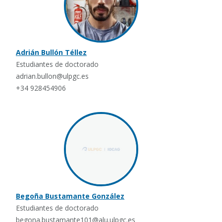
Adrián Bullón Téllez
Estudiantes de doctorado
adrian.bullon@ulpgc.es
+34 928454906
Begoña Bustamante González
Estudiantes de doctorado
begona.bustamante101@alu.ulpgc.es