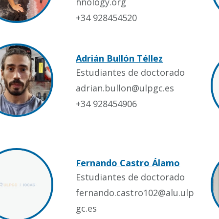
hnology.org
+34 928454520
Adrián Bullón Téllez
Estudiantes de doctorado
adrian.bullon@ulpgc.es
+34 928454906
Fernando Castro Álamo
Estudiantes de doctorado
fernando.castro102@alu.ulp
gc.es