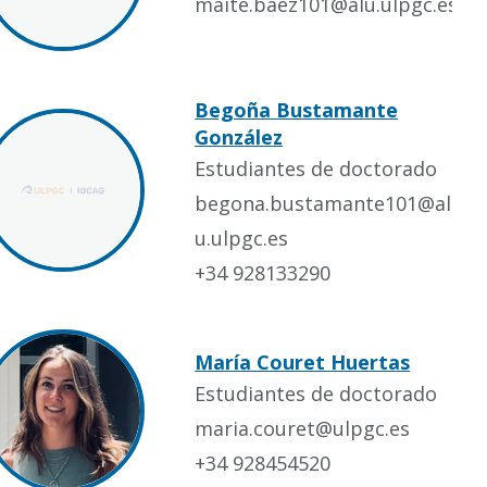
maite.baez101@alu.ulpgc.es
Begoña Bustamante
González
Estudiantes de doctorado
begona.bustamante101@al
u.ulpgc.es
+34 928133290
María Couret Huertas
Estudiantes de doctorado
maria.couret@ulpgc.es
+34 928454520