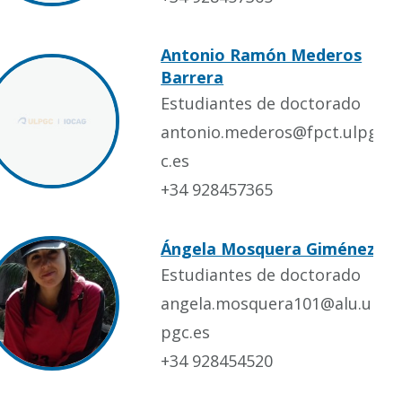
Antonio Ramón Mederos
Barrera
Estudiantes de doctorado
antonio.mederos@fpct.ulpg
c.es
+34 928457365
Ángela Mosquera Giménez
Estudiantes de doctorado
angela.mosquera101@alu.ul
pgc.es
+34 928454520