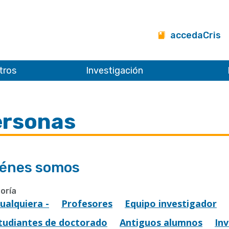
accedaCris
tros
Investigación
ersonas
énes somos
oría
Cualquiera -
Profesores
Equipo investigador
tudiantes de doctorado
Antiguos alumnos
In