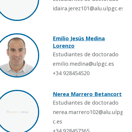
idaira.jerez101@alu.ulpgc.es
Emilio Jesús Medina
Lorenzo
Estudiantes de doctorado
emilio.medina@ulpgc.es
+34 928454520
Nerea Marrero Betancort
Estudiantes de doctorado
nerea.marrero102@alu.ulpg
c.es
+34 928457365