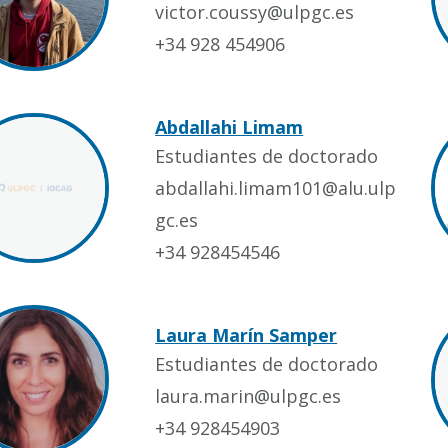
victor.coussy@ulpgc.es
+34 928 454906
Abdallahi Limam
Estudiantes de doctorado
abdallahi.limam101@alu.ulp
gc.es
+34 928454546
Laura Marín Samper
Estudiantes de doctorado
laura.marin@ulpgc.es
+34 928454903