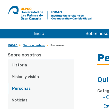
ULPGC
Ir
al
inicio
de
IOCAG
Inicio
Sobre noso
IOCAG
Sobre nosotros
Personas
P
Sobre nosotros
Historia
Misión y visión
Qui
Personas
Categ
- 
Noticias
Es