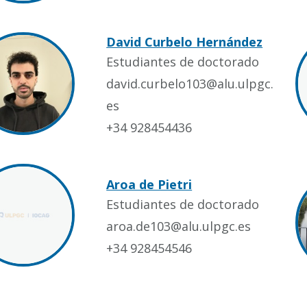
David Curbelo Hernández
Estudiantes de doctorado
david.curbelo103@alu.ulpgc.
es
+34 928454436
Aroa de Pietri
Estudiantes de doctorado
aroa.de103@alu.ulpgc.es
+34 928454546