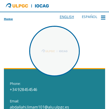
ULPGC
Ir
al
inicio
ENGLISH
ESPAÑOL
Home
de
IOCAG
Phone:
+34 928454546
Email:
abdallahi.limam101@alu.ulpgc.es