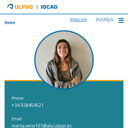
ULPGC
Ir
al
inicio
ENGLISH
ESPAÑOL
Home
de
IOCAG
Phone:
+34 928454521
Email:
marta.veny101@alu.ulpgc.es