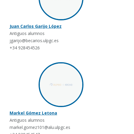
Juan Carlos Garijo López
Antiguos alumnos
jgarijo@becarios.ulpgc.es
+34 928454526
Markel Gómez Letona
Antiguos alumnos
markel.gomez101@alu.ulpgc.es