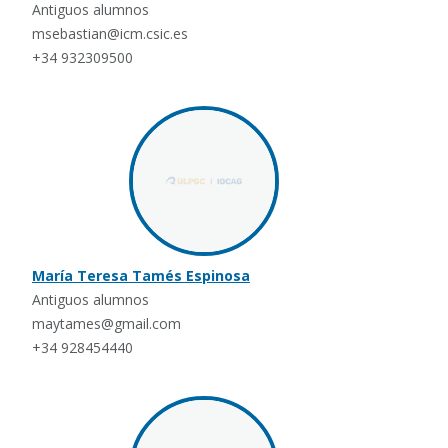
Antiguos alumnos
msebastian@icm.csic.es
+34 932309500
María Teresa Tamés Espinosa
Antiguos alumnos
maytames@gmail.com
+34 928454440