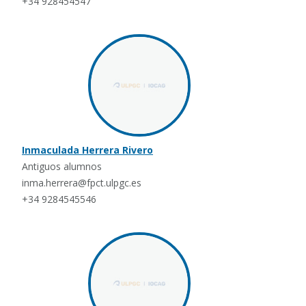
+34 928454547
Inmaculada Herrera Rivero
Antiguos alumnos
inma.herrera@fpct.ulpgc.es
+34 9284545546