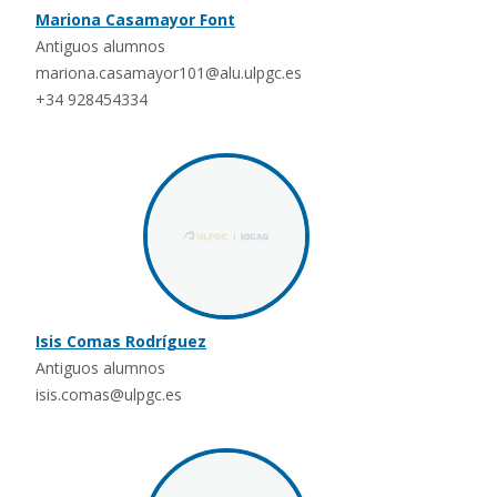
Mariona Casamayor Font
Antiguos alumnos
mariona.casamayor101@alu.ulpgc.es
+34 928454334
Isis Comas Rodríguez
Antiguos alumnos
isis.comas@ulpgc.es