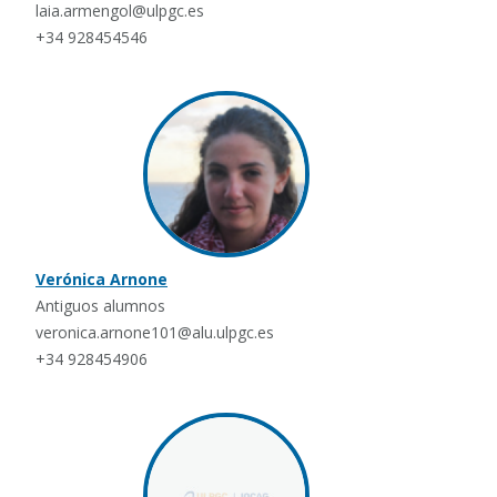
laia.armengol@ulpgc.es
+34 928454546
Verónica Arnone
Antiguos alumnos
veronica.arnone101@alu.ulpgc.es
+34 928454906