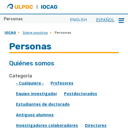
ULPGC
Ir
al
inicio
Personas
ENGLISH
ESPAÑOL
de
IOCAG
IOCAG
Sobre nosotros
Personas
Personas
Quiénes somos
Categoría
- Cualquiera -
Profesores
Equipo investigador
Postdoctorados
Estudiantes de doctorado
Antiguos alumnos
Investigadores colaboradores
Directores