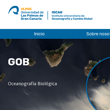
ULPGC
Ir
al
inicio
de
IOCAG
Inicio
Sobre noso
GOB
Oceanografía Biológica