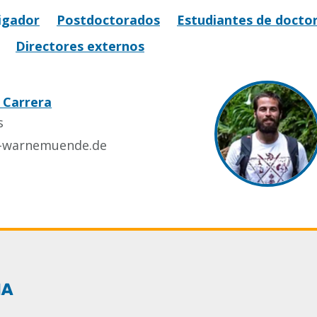
igador
Postdoctorados
Estudiantes de docto
Directores externos
 Carrera
s
o-warnemuende.de