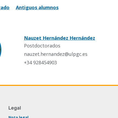
rado
Antiguos alumnos
Nauzet Hernández Hernández
Postdoctorados
nauzet.hernandez@ulpgc.es
+34 928454903
Legal
Nota legal