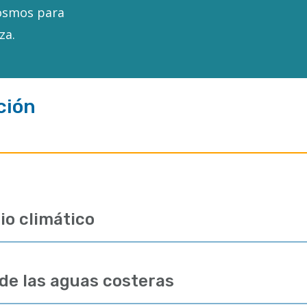
osmos para
za.
ción
io climático
de las aguas costeras