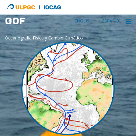
ULPGC
Ir
al
GOF
inicio
ENGLISH
ESPAÑOL
de
IOCAG
Oceanografía Física y Cambio Climático