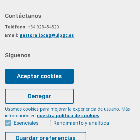
Contáctanos
Teléfono:
+34 928454520
Email:
gestora_iocag@ulpgc.es
Síguenos
Facebook
Aceptar cookies
Legal
Denegar
Nota legal
Usamos cookies para mejorar la experiencia de usuario. Más
Cookies
información en
nuestra política de cookies
.
Accesibilidad
Esenciales
Rendimiento y analítica
Portal de transparencia
Guardar preferencias