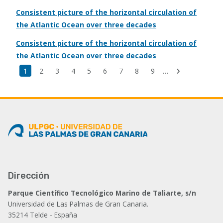
Consistent picture of the horizontal circulation of
the Atlantic Ocean over three decades
Consistent picture of the horizontal circulation of
the Atlantic Ocean over three decades
Última
Página
1
Page
2
Page
3
Page
4
Page
5
Page
6
Page
7
Page
8
Page
9
…
Siguiente
página
actual
página
Dirección
Parque Científico Tecnológico Marino de Taliarte, s/n
Universidad de Las Palmas de Gran Canaria.
35214 Telde - España