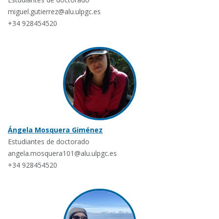
miguel.gutierrez@alu.ulpgc.es
+34 928454520
Ángela Mosquera Giménez
Estudiantes de doctorado
angela.mosquera101@alu.ulpgc.es
+34 928454520