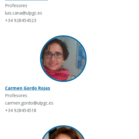
Profesores
luis.cana@ulpgc.es
+34 928454523
Carmen Gordo Rojas
Profesores
carmen.gordo@ulpgc.es
+34 928454518