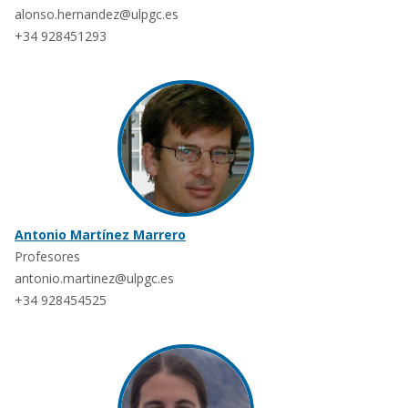
alonso.hernandez@ulpgc.es
+34 928451293
Antonio Martínez Marrero
Profesores
antonio.martinez@ulpgc.es
+34 928454525