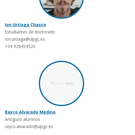
Ion Urtiaga Chasco
Estudiantes de doctorado
ion.urtiaga@ulpgc.es
+34 928454520
Rayco Alvarado Medina
Antiguos alumnos
rayco.alvarado@ulpgc.es