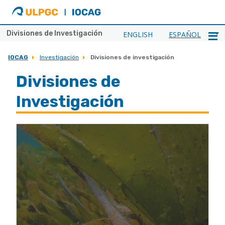
ULPGC
Ir
al
inicio
Divisiones de Investigación
ENGLISH
ESPAÑOL
de
IOCAG
IOCAG
Investigación
Divisiones de investigación
Divisiones de
Investigación