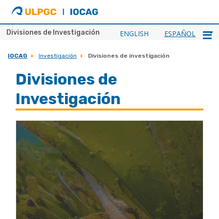
ULPGC
Ir
al
inicio
Divisiones de Investigación
ENGLISH
ESPAÑOL
de
IOCAG
IOCAG
Investigación
Divisiones de investigación
Divisiones de
Investigación