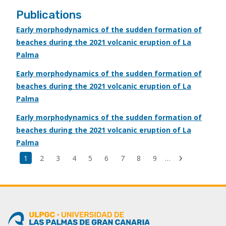
Publications
Early morphodynamics of the sudden formation of
beaches during the 2021 volcanic eruption of La
Palma
Early morphodynamics of the sudden formation of
beaches during the 2021 volcanic eruption of La
Palma
Early morphodynamics of the sudden formation of
beaches during the 2021 volcanic eruption of La
Palma
Última
Página
1
Page
2
Page
3
Page
4
Page
5
Page
6
Page
7
Page
8
Page
9
…
Siguiente
página
actual
página