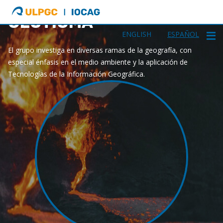
ULPGC
Ir
GEOTIGMA
al
inicio
ENGLISH
ESPAÑOL
de
El grupo investiga en diversas ramas de la geografía, con
IOCAG
especial énfasis en el medio ambiente y la aplicación de
Tecnologías de la Información Geográfica.