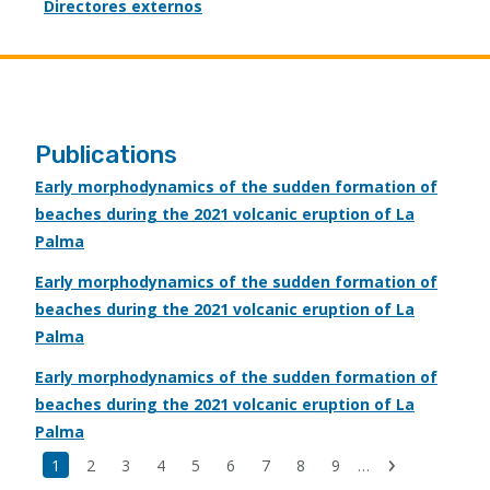
Directores externos
Publications
Early morphodynamics of the sudden formation of
beaches during the 2021 volcanic eruption of La
Palma
Early morphodynamics of the sudden formation of
beaches during the 2021 volcanic eruption of La
Palma
Early morphodynamics of the sudden formation of
beaches during the 2021 volcanic eruption of La
Palma
Última
Página
1
Page
2
Page
3
Page
4
Page
5
Page
6
Page
7
Page
8
Page
9
…
Siguiente
página