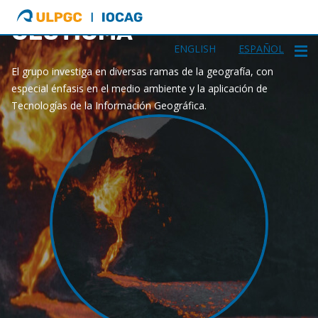
ULPGC
Ir
GEOTIGMA
al
inicio
ENGLISH
ESPAÑOL
de
El grupo investiga en diversas ramas de la geografía, con
IOCAG
especial énfasis en el medio ambiente y la aplicación de
Tecnologías de la Información Geográfica.