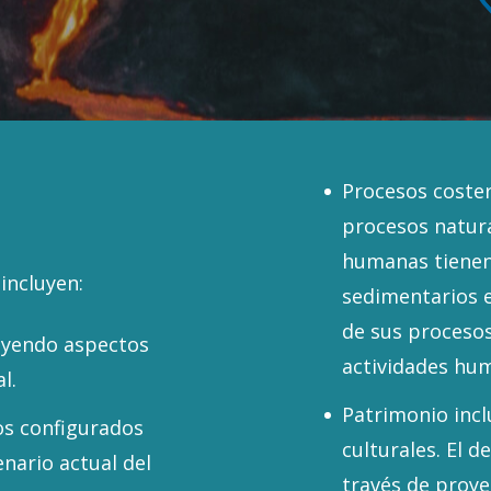
Procesos coster
procesos natura
humanas tienen
incluyen:
sedimentarios e
de sus procesos
luyendo aspectos
actividades hum
l.
Patrimonio incl
os configurados
culturales. El d
enario actual del
través de proye