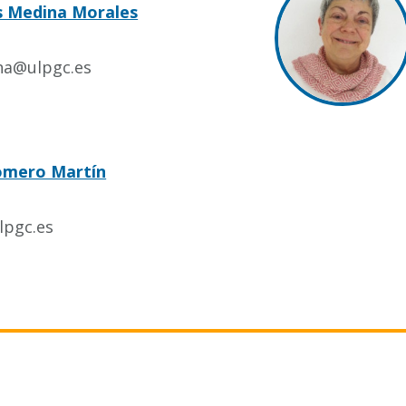
s Medina Morales
na@ulpgc.es
Romero Martín
lpgc.es