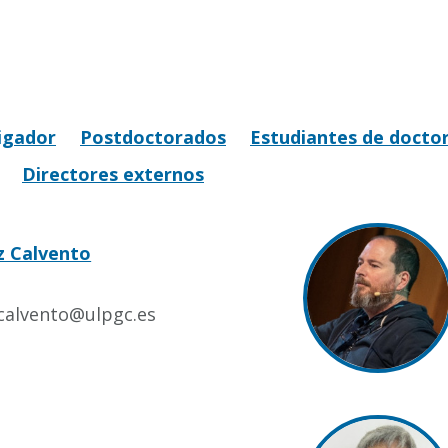
igador
Postdoctorados
Estudiantes de docto
Directores externos
z Calvento
.calvento@ulpgc.es