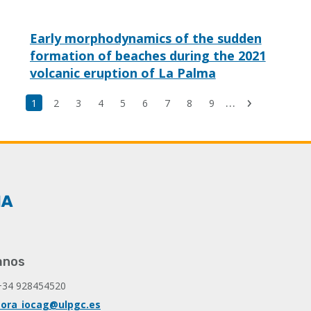
Early morphodynamics of the sudden
formation of beaches during the 2021
volcanic eruption of La Palma
Última
…
Página
1
Page
2
Page
3
Page
4
Page
5
Page
6
Page
7
Page
8
Page
9
Siguiente
página
actual
página
anos
+34 928454520
ora_iocag@ulpgc.es