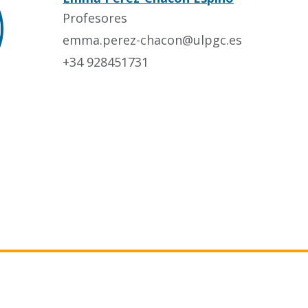
Profesores
emma.perez-chacon@ulpgc.es
+34 928451731