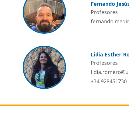
Fernando Jesú
Profesores
fernando.medi
Lidia Esther 
Profesores
lidia.romero@u
+34 928451730