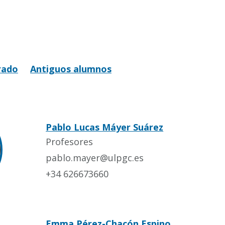
rado
Antiguos alumnos
Pablo Lucas Máyer Suárez
Profesores
pablo.mayer@ulpgc.es
+34 626673660
Emma Pérez-Chacón Espino