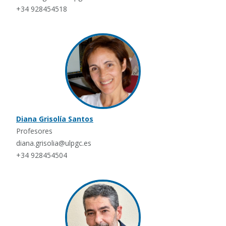
+34 928454518
Diana Grisolía Santos
Profesores
diana.grisolia@ulpgc.es
+34 928454504