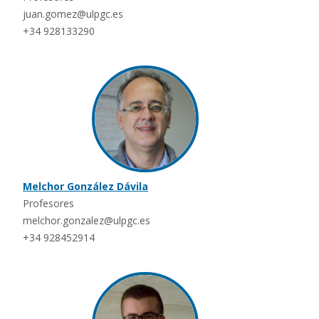
juan.gomez@ulpgc.es
+34 928133290
Melchor González Dávila
Profesores
melchor.gonzalez@ulpgc.es
+34 928452914