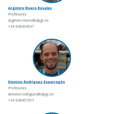
Argimiro Rivero Rosales
Profesores
argimiro.rivero@ulpgc.es
+34 928454537
Dionisio Rodríguez-Esparragón
Profesores
dionisio.rodriguez@ulpgc.es
+34 928457357