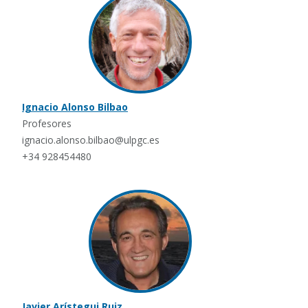
Ignacio Alonso Bilbao
Profesores
ignacio.alonso.bilbao@ulpgc.es
+34 928454480
Javier Arístegui Ruiz