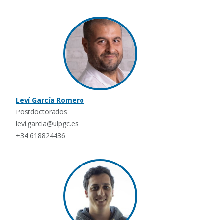
Leví García Romero
Postdoctorados
levi.garcia@ulpgc.es
+34 618824436