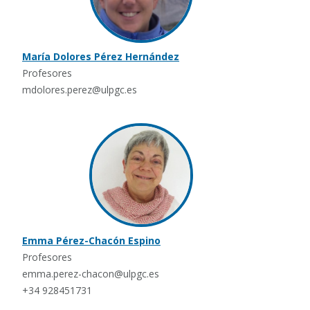
María Dolores Pérez Hernández
Profesores
mdolores.perez@ulpgc.es
Emma Pérez-Chacón Espino
Profesores
emma.perez-chacon@ulpgc.es
+34 928451731