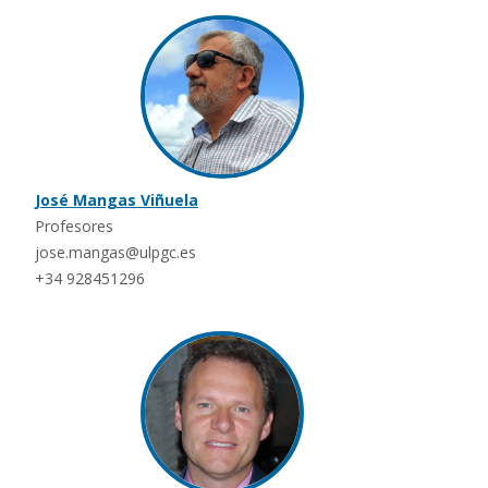
José Mangas Viñuela
Profesores
jose.mangas@ulpgc.es
+34 928451296