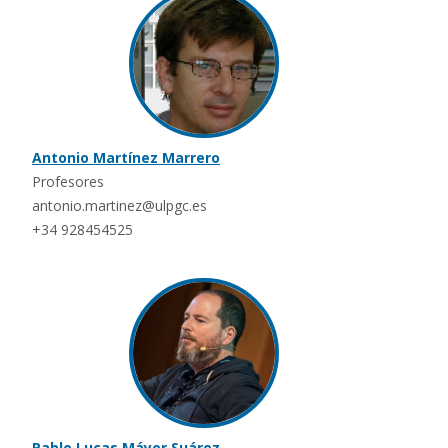
Antonio Martínez Marrero
Profesores
antonio.martinez@ulpgc.es
+34 928454525
Pablo Lucas Máyer Suárez