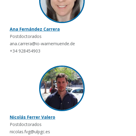
Ana Fernández Carrera
Postdoctorados
ana.carrera@io-warnemuende.de
+34 928454903
Nicolás Ferrer Valero
Postdoctorados
nicolas.fvg@ulpgc.es