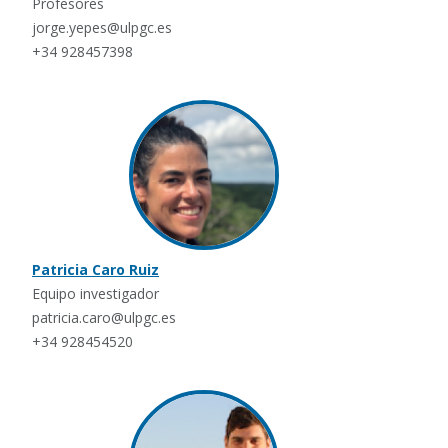
Profesores
jorge.yepes@ulpgc.es
+34 928457398
Patricia Caro Ruiz
Equipo investigador
patricia.caro@ulpgc.es
+34 928454520