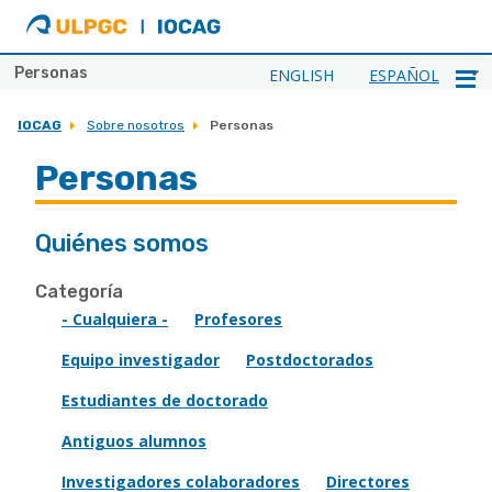
ULPGC
Ir
al
inicio
Personas
ENGLISH
ESPAÑOL
de
IOCAG
IOCAG
Sobre nosotros
Personas
Personas
Quiénes somos
Categoría
- Cualquiera -
Profesores
Equipo investigador
Postdoctorados
Estudiantes de doctorado
Antiguos alumnos
Investigadores colaboradores
Directores