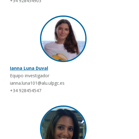
+34 928454903
Ianna Luna Duval
Equipo investigador
ianna.luna101@alu.ulpgc.es
+34 928454547