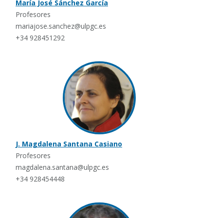
María José Sánchez García
Profesores
mariajose.sanchez@ulpgc.es
+34 928451292
J. Magdalena Santana Casiano
Profesores
magdalena.santana@ulpgc.es
+34 928454448