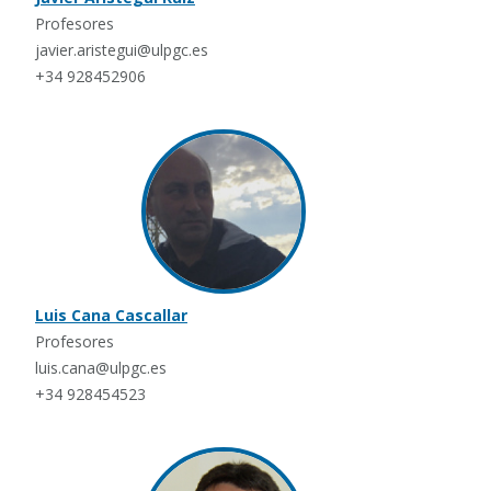
Profesores
javier.aristegui@ulpgc.es
+34 928452906
Luis Cana Cascallar
Profesores
luis.cana@ulpgc.es
+34 928454523