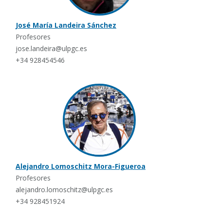
José María Landeira Sánchez
Profesores
jose.landeira@ulpgc.es
+34 928454546
Alejandro Lomoschitz Mora-Figueroa
Profesores
alejandro.lomoschitz@ulpgc.es
+34 928451924