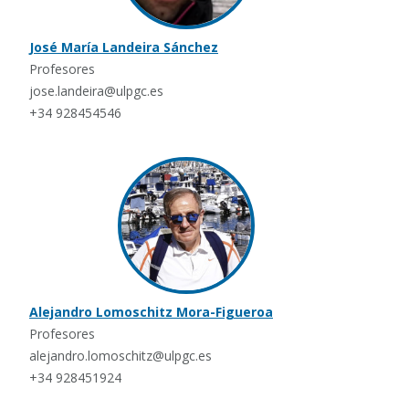
José María Landeira Sánchez
Profesores
jose.landeira@ulpgc.es
+34 928454546
Alejandro Lomoschitz Mora-Figueroa
Profesores
alejandro.lomoschitz@ulpgc.es
+34 928451924