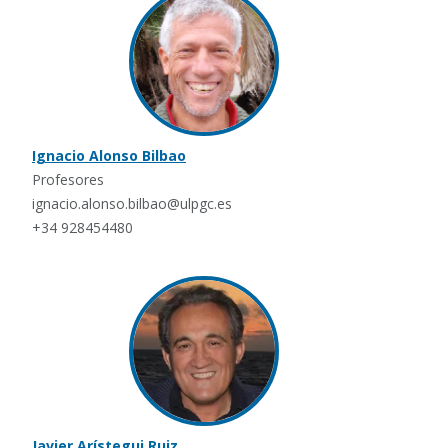
Ignacio Alonso Bilbao
Profesores
ignacio.alonso.bilbao@ulpgc.es
+34 928454480
Javier Arístegui Ruiz