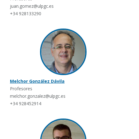
juan.gomez@ulpgc.es
+34 928133290
Melchor González Dávila
Profesores
melchor.gonzalez@ulpgc.es
+34 928452914