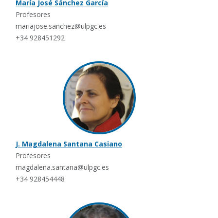
María José Sánchez García
Profesores
mariajose.sanchez@ulpgc.es
+34 928451292
J. Magdalena Santana Casiano
Profesores
magdalena.santana@ulpgc.es
+34 928454448