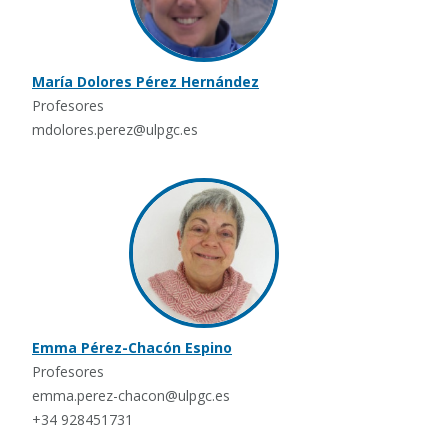
María Dolores Pérez Hernández
Profesores
mdolores.perez@ulpgc.es
Emma Pérez-Chacón Espino
Profesores
emma.perez-chacon@ulpgc.es
+34 928451731