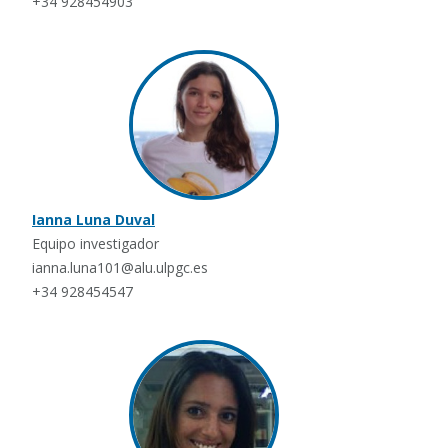
+34 928454903
Ianna Luna Duval
Equipo investigador
ianna.luna101@alu.ulpgc.es
+34 928454547