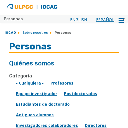
ULPGC
Ir
al
inicio
Personas
ENGLISH
ESPAÑOL
de
IOCAG
IOCAG
Sobre nosotros
Personas
Personas
Quiénes somos
Categoría
- Cualquiera -
Profesores
Equipo investigador
Postdoctorados
Estudiantes de doctorado
Antiguos alumnos
Investigadores colaboradores
Directores