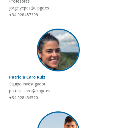
Profesores
jorge.yepes@ulpgc.es
+34 928457398
Patricia Caro Ruiz
Equipo investigador
patricia.caro@ulpgc.es
+34 928454520