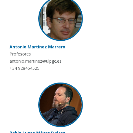
Antonio Martínez Marrero
Profesores
antonio.martinez@ulpgc.es
+34 928454525
Pablo Lucas Máyer Suárez