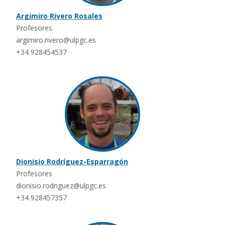
Argimiro Rivero Rosales
Profesores
argimiro.rivero@ulpgc.es
+34 928454537
Dionisio Rodríguez-Esparragón
Profesores
dionisio.rodriguez@ulpgc.es
+34 928457357