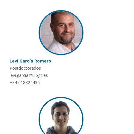
Leví García Romero
Postdoctorados
levi.garcia@ulpgc.es
+34 618824436