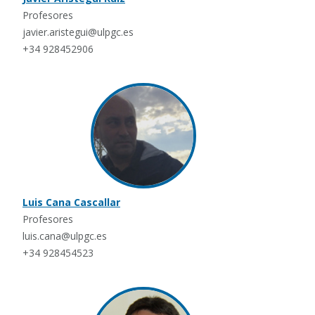
Profesores
javier.aristegui@ulpgc.es
+34 928452906
Luis Cana Cascallar
Profesores
luis.cana@ulpgc.es
+34 928454523