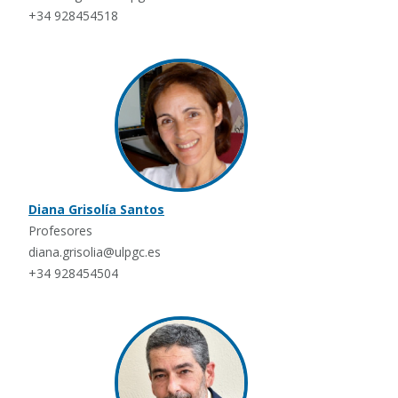
+34 928454518
Diana Grisolía Santos
Profesores
diana.grisolia@ulpgc.es
+34 928454504