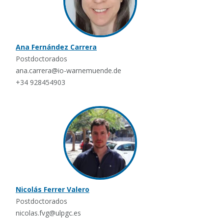
Ana Fernández Carrera
Postdoctorados
ana.carrera@io-warnemuende.de
+34 928454903
Nicolás Ferrer Valero
Postdoctorados
nicolas.fvg@ulpgc.es