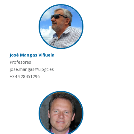
José Mangas Viñuela
Profesores
jose.mangas@ulpgc.es
+34 928451296